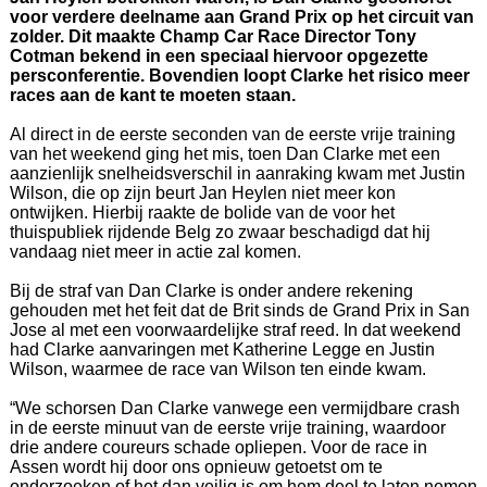
voor verdere deelname aan Grand Prix op het circuit van
zolder. Dit maakte Champ Car Race Director Tony
Cotman bekend in een speciaal hiervoor opgezette
persconferentie. Bovendien loopt Clarke het risico meer
races aan de kant te moeten staan.
Al direct in de eerste seconden van de eerste vrije training
van het weekend ging het mis, toen Dan Clarke met een
aanzienlijk snelheidsverschil in aanraking kwam met Justin
Wilson, die op zijn beurt Jan Heylen niet meer kon
ontwijken. Hierbij raakte de bolide van de voor het
thuispubliek rijdende Belg zo zwaar beschadigd dat hij
vandaag niet meer in actie zal komen.
Bij de straf van Dan Clarke is onder andere rekening
gehouden met het feit dat de Brit sinds de Grand Prix in San
Jose al met een voorwaardelijke straf reed. In dat weekend
had Clarke aanvaringen met Katherine Legge en Justin
Wilson, waarmee de race van Wilson ten einde kwam.
“We schorsen Dan Clarke vanwege een vermijdbare crash
in de eerste minuut van de eerste vrije training, waardoor
drie andere coureurs schade opliepen. Voor de race in
Assen wordt hij door ons opnieuw getoetst om te
onderzoeken of het dan veilig is om hem deel te laten nemen