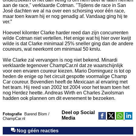
aan de race," verklaarde Cotman. "Tijdens de race in San
José dachten we al na over een schorsing voor één race,
maar toen kwam hij er nog genadig af. Vandaag ging hij te
ver.”
Hoeveel kilomter Clarke harder reed dan zijn concurrenten
wilde Cotman niet vertellen. Het enige wat hij hier over kwijt
wilde is dat Clarke minimaal 25% sneller ging dan de andere
coureurs, wat neerkomt om minimaal 50 km/u.
Wie Clarke zal vervangen is nog niet bekend. Minardi
verklaarde tegenover ChampCar.nl dat ze waarschijnlijk
voor een ervaren coureur kiezen. Mario Dominguez is tot op
heden de enige op het circuit gespotte voormalige Champ
Car coureur. Bovendien heeft de Mexicaan al ervaring met
het team. Hij reed van 2002 tot 2004 voor het team toen het
nog Herdez heette. Andreas Wirth en Charles Zwolsman
hadden ook plannen om dit evenement te bezoeken.
Deel op Social
Fotografie
Barend Blom /
Media
ChampCar.nl
Nog géén reacties