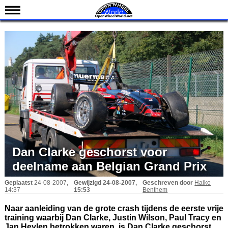
Nieuws
Kalender
Uitslagen
Standen
Coureurs
Teams
IndyCar 101
Indy 500
Dan Clarke geschorst voor
English
deelname aan Belgian Grand Prix
Geplaatst
24-08-2007,
Gewijzigd
24-08-2007,
Geschreven door
Haiko
14:37
15:53
Benthem
Naar aanleiding van de grote crash tijdens de eerste vrije
training waarbij Dan Clarke, Justin Wilson, Paul Tracy en
Jan Heylen betrokken waren, is Dan Clarke geschorst