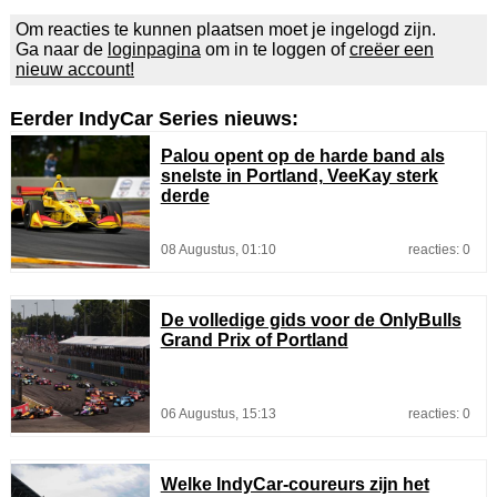
Om reacties te kunnen plaatsen moet je ingelogd zijn.
Ga naar de
loginpagina
om in te loggen of
creëer een
nieuw account!
Eerder IndyCar Series nieuws:
Palou opent op de harde band als
snelste in Portland, VeeKay sterk
derde
08 Augustus, 01:10
reacties: 0
De volledige gids voor de OnlyBulls
Grand Prix of Portland
06 Augustus, 15:13
reacties: 0
Welke IndyCar-coureurs zijn het