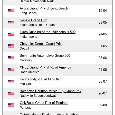
Barber Motorsports Park
Acura Grand Prix of Long Beach
19-04
Long Beach
Sonsio Grand Prix
09-05
Indianapolis Road Course
110th Running of the Indianapolis 500
24-05
Indianapolis
Chevrolet Detroit Grand Prix
31-05
Detroit
Bommarito Automotive Group 500
08-06
Gateway
XPEL Grand Prix at Road America
21-06
Road America
Honda Indy 200 at Mid-Ohio
05-07
Mid-Ohio
Borchetta Bourbon Music City Grand Prix
20-07
Nashville Superspeedway
OnlyBulls Grand Prix of Portland
09-08
Portland
Ontario Honda Dealers Indy at Markham