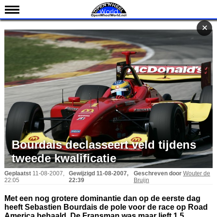
Nieuws
✕
✕
Kalender
Uitslagen
Standen
Coureurs
Teams
IndyCar 101
Indy 500
Bourdais declasseert veld tijdens
tweede kwalificatie
English
Geplaatst
11-08-2007,
Gewijzigd
11-08-2007,
Geschreven door
Wouter de
22:05
22:39
Bruijn
Met een nog grotere dominantie dan op de eerste dag
heeft Sebastien Bourdais de pole voor de race op Road
America behaald. De Fransman was maar lieft 1,5