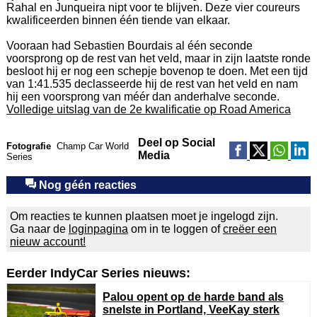
Rahal en Junqueira nipt voor te blijven. Deze vier coureurs
kwalificeerden binnen één tiende van elkaar.
Vooraan had Sebastien Bourdais al één seconde
voorsprong op de rest van het veld, maar in zijn laatste ronde
besloot hij er nog een schepje bovenop te doen. Met een tijd
van 1:41.535 declasseerde hij de rest van het veld en nam
hij een voorsprong van méér dan anderhalve seconde.
Volledige uitslag van de 2e kwalificatie op Road America
Deel op Social
Fotografie
Champ Car World
Media
Series
Nog géén reacties
Om reacties te kunnen plaatsen moet je ingelogd zijn.
Ga naar de
loginpagina
om in te loggen of
creëer een
nieuw account!
Eerder IndyCar Series nieuws:
Palou opent op de harde band als
snelste in Portland, VeeKay sterk