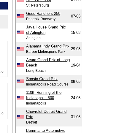
St. Petersburg
Good Ranchers 250
07-03
Phoenix Raceway
Java House Grand Prix
of Arlington
15-03
Arlington
Alabama Indy Grand Prix
29-03
Barber Motorsports Park
Acura Grand Prix of Long
Beach
19-04
Long Beach
: 0
Sonsio Grand Prix
09-05
Indianapolis Road Course
110th Running of the
Indianapolis 500
24-05
Indianapolis
Chevrolet Detroit Grand
: 0
Prix
31-05
Detroit
Bommarito Automotive