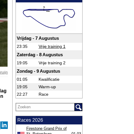
Vrijdag - 7 Augustus
23:35
Vrije training 1
Zaterdag - 8 Augustus
19:05
Vrije training 2
Zondag - 9 Augustus
ruijn
01:05
Kwalificatie
19:05
Warm-up
dag
22:27
Race
en
Races 2026
Firestone Grand Prix of
St. Petersburg
01-03