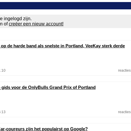
e ingelogd zijn.
en of
creëer een nieuw account!
 op de harde band als snelste in Portland, VeeKay sterk derde
1:10
reacties
e gids voor de OnlyBulls Grand Prix of Portland
5:13
reacties
ar-coureurs zijn het populairst op Google?