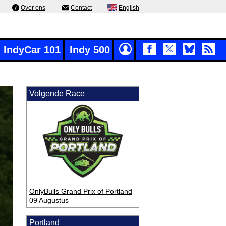
Over ons
Contact
English
IndyCar 101
Indy 500
Volgende Race
OnlyBulls Grand Prix of Portland
09 Augustus
Portland