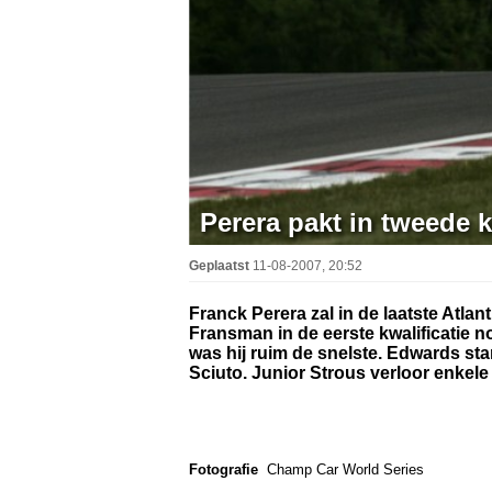
Perera pakt in tweede k
Geplaatst
11-08-2007, 20:52
Franck Perera zal in de laatste Atla
Fransman in de eerste kwalificatie 
was hij ruim de snelste. Edwards sta
Sciuto. Junior Strous verloor enkele 
Fotografie
Champ Car World Series