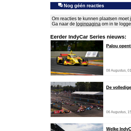
Nog géén reacties
Om reacties te kunnen plaatsen moet j
Ga naar de
loginpagina
om in te logg
Eerder IndyCar Series nieuws:
Palou opent
08 Augustus, 0
De volledig
06 Augustus, 1
Welke IndyC