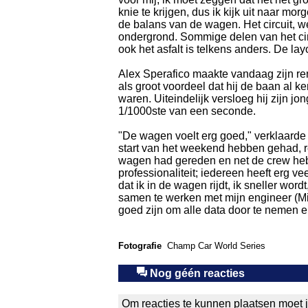
knie te krijgen, dus ik kijk uit naar m
de balans van de wagen. Het circuit, we
ondergrond. Sommige delen van het circu
ook het asfalt is telkens anders. De l
Alex Sperafico maakte vandaag zijn re
als groot voordeel dat hij de baan al 
waren. Uiteindelijk versloeg hij zijn jo
1/1000ste van een seconde.
"De wagen voelt erg goed," verklaarde A
start van het weekend hebben gehad, r
wagen had gereden en net de crew heb 
professionaliteit; iedereen heeft erg vee
dat ik in de wagen rijdt, ik sneller wordt
samen te werken met mijn engineer (Mi
goed zijn om alle data door te nemen e
Fotografie
Champ Car World Series
Nog géén reacties
Om reacties te kunnen plaatsen moet j