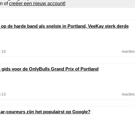
en of
creëer een nieuw account!
 op de harde band als snelste in Portland, VeeKay sterk derde
1:10
reacties
e gids voor de OnlyBulls Grand Prix of Portland
5:13
reacties
ar-coureurs zijn het populairst op Google?