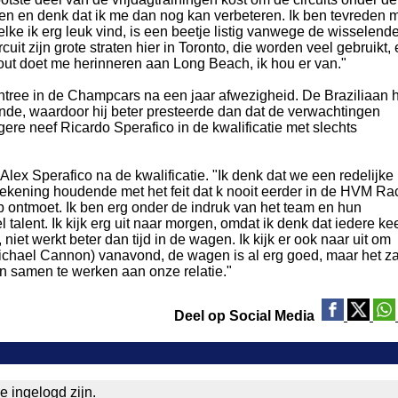
orgen en denk dat ik me dan nog kan verbeteren. Ik ben tevreden 
lke ik erg leuk vind, is een beetje listig vanwege de wisselend
it zijn grote straten hier in Toronto, die worden veel gebruikt,
ayout doet me herinneren aan Long Beach, ik hou er van."
ntree in de Champcars na een jaar afwezigheid. De Braziliaan 
kende, waardoor hij beter presteerde dan dat de verwachtingen
ngere neef Ricardo Sperafico in de kwalificatie met slechts
lex Sperafico na de kwalificatie. "Ik denk dat we een redelijke
ekening houdende met het feit dat k nooit eerder in de HVM Ra
ontmoet. Ik ben erg onder de indruk van het team en hun
l talent. Ik kijk erg uit naar morgen, omdat ik denk dat iedere ke
, niet werkt beter dan tijd in de wagen. Ik kijk er ook naar uit om
chael Cannon) vanavond, de wagen is al erg goed, maar het za
n samen te werken aan onze relatie."
Deel op Social Media
e ingelogd zijn.