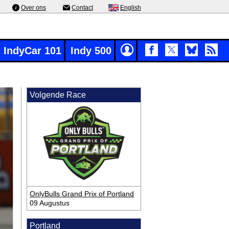
Over ons
Contact
English
IndyCar 101
Indy 500
Volgende Race
OnlyBulls Grand Prix of Portland
09 Augustus
Portland