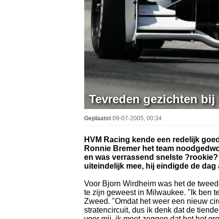
Tevreden gezichten bi
Geplaatst
09-07-2005, 00:34
HVM Racing kende een redelijk goede
Ronnie Bremer het team noodgedwon
en was verrassend snelste ?rookie? v
uiteindelijk mee, hij eindigde de dag 
Voor Bjorn Wirdheim was het de tweede k
te zijn geweest in Milwaukee. "Ik ben
Zweed. "Omdat het weer een nieuw circ
stratencircuit, dus ik denk dat de tien
voor mij, ik moet zeggen dat het het gr