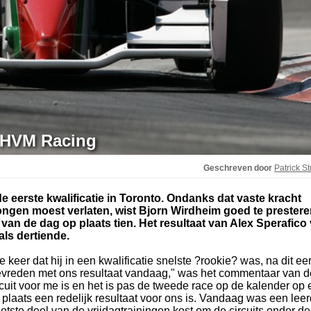
j HVM Racing
Geschreven door
Patrick St
 eerste kwalificatie in Toronto. Ondanks dat vaste kracht
gen moest verlaten, wist Bjorn Wirdheim goed te prestere
an de dag op plaats tien. Het resultaat van Alex Sperafico 
als dertiende.
eer dat hij in een kwalificatie snelste ?rookie? was, na dit ee
 tevreden met ons resultaat vandaag," was het commentaar van d
uit voor me is en het is pas de tweede race op de kalender op
de plaats een redelijk resultaat voor ons is. Vandaag was een lee
ootste deel van de vrijdagtrainingen kost om de circuits onder de