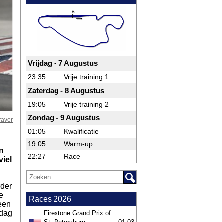
Vrijdag - 7 Augustus
23:35
Vrije training 1
Zaterdag - 8 Augustus
19:05
Vrije training 2
Zondag - 9 Augustus
raver
01:05
Kwalificatie
19:05
Warm-up
n
22:27
Race
viel
rder
e
Races 2026
 een
rdag
Firestone Grand Prix of
St. Petersburg
01-03