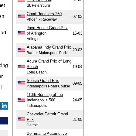
met
St. Petersburg
e
Good Ranchers 250
 en
07-03
Phoenix Raceway
Java House Grand Prix
had
of Arlington
15-03
Arlington
Alabama Indy Grand Prix
29-03
Barber Motorsports Park
Acura Grand Prix of Long
cing
Beach
19-04
Long Beach
er
Sonsio Grand Prix
09-05
Indianapolis Road Course
l
110th Running of the
Indianapolis 500
24-05
Indianapolis
Chevrolet Detroit Grand
Prix
31-05
Detroit
Bommarito Automotive