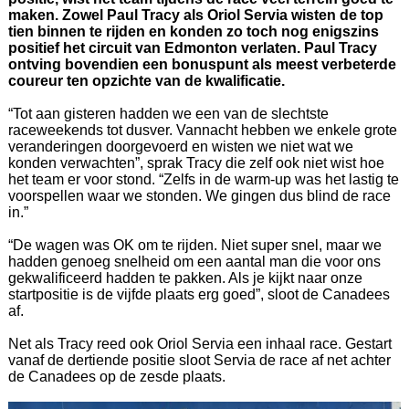
maken. Zowel Paul Tracy als Oriol Servia wisten de top
tien binnen te rijden en konden zo toch nog enigszins
positief het circuit van Edmonton verlaten. Paul Tracy
ontving bovendien een bonuspunt als meest verbeterde
coureur ten opzichte van de kwalificatie.
“Tot aan gisteren hadden we een van de slechtste
raceweekends tot dusver. Vannacht hebben we enkele grote
veranderingen doorgevoerd en wisten we niet wat we
konden verwachten”, sprak Tracy die zelf ook niet wist hoe
het team er voor stond. “Zelfs in de warm-up was het lastig te
voorspellen waar we stonden. We gingen dus blind de race
in.”
“De wagen was OK om te rijden. Niet super snel, maar we
hadden genoeg snelheid om een aantal man die voor ons
gekwalificeerd hadden te pakken. Als je kijkt naar onze
startpositie is de vijfde plaats erg goed”, sloot de Canadees
af.
Net als Tracy reed ook Oriol Servia een inhaal race. Gestart
vanaf de dertiende positie sloot Servia de race af net achter
de Canadees op de zesde plaats.