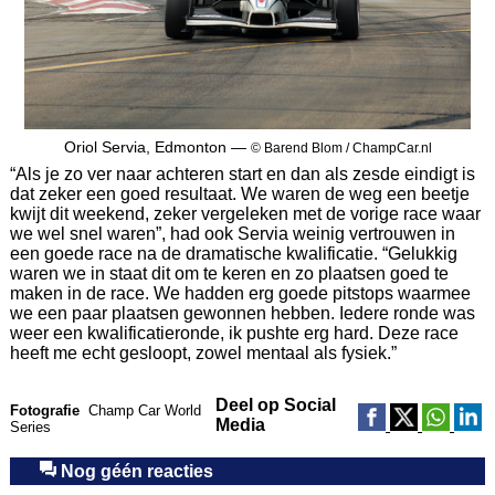
Oriol Servia, Edmonton —
© Barend Blom / ChampCar.nl
“Als je zo ver naar achteren start en dan als zesde eindigt is
dat zeker een goed resultaat. We waren de weg een beetje
kwijt dit weekend, zeker vergeleken met de vorige race waar
we wel snel waren”, had ook Servia weinig vertrouwen in
een goede race na de dramatische kwalificatie. “Gelukkig
waren we in staat dit om te keren en zo plaatsen goed te
maken in de race. We hadden erg goede pitstops waarmee
we een paar plaatsen gewonnen hebben. Iedere ronde was
weer een kwalificatieronde, ik pushte erg hard. Deze race
heeft me echt gesloopt, zowel mentaal als fysiek.”
Deel op Social
Fotografie
Champ Car World
Media
Series
Nog géén reacties