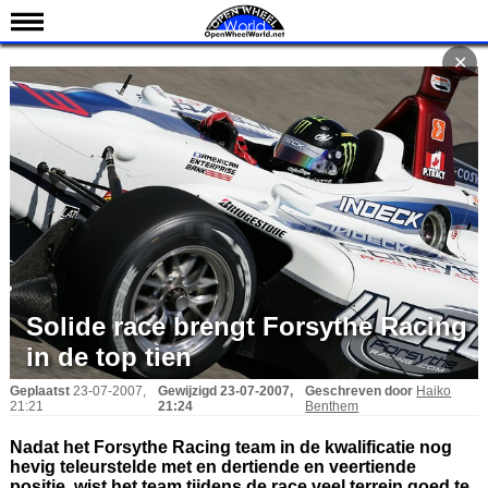
Nieuws
✕
Kalender
Uitslagen
Standen
Coureurs
Teams
IndyCar 101
Indy 500
Solide race brengt Forsythe Racing
English
in de top tien
Geplaatst
23-07-2007,
Gewijzigd
23-07-2007,
Geschreven door
Haiko
21:21
21:24
Benthem
Nadat het Forsythe Racing team in de kwalificatie nog
hevig teleurstelde met en dertiende en veertiende
positie, wist het team tijdens de race veel terrein goed te