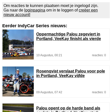
Om reacties te kunnen plaatsen moet je ingelogd zijn.
Ga naar de
loginpagina
om in te loggen of
creëer een
nieuw account!
Eerder IndyCar Series nieuws:
Oppermachtige Palou zegeviert in
Portland, VeeKay finisht als vierde
10 Augustus, 00:21
reacties: 0
Rosenqvist verslaat Palou voor pole
in Portland, VeeKay vijfde
09 Augustus, 07:42
reacties: 0
Palou opent op de harde band als