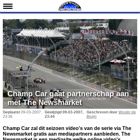
Nieuws
Kalender
Uitslagen
Standen
Coureurs
Teams
IndyCar 101
Indy 500
Champ Car gaat partnerschap aan
English
met The Newsmarket
Geplaatst
09-03-2007,
Gewijzigd
09-03-2007,
Geschreven door
Wouter de
23:36
23:44
Bruijn
Champ Car zal dit seizoen video's van de serie via The
Newsmarket gratis aan mediapartners aanbieden. The
Newsmarket is een mediasite welke online video's