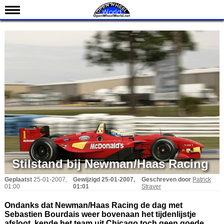
Nieuws
Kalender
Uitslagen
Standen
Coureurs
Teams
IndyCar 101
Indy 500
English
Stilstand bij Newman/Haas Racing
Geplaatst
25-01-2007,
Gewijzigd
25-01-2007,
Geschreven door
Patrick
01:00
01:01
Straver
Ondanks dat Newman/Haas Racing de dag met
Sebastien Bourdais weer bovenaan het tijdenlijstje
afsloot, kende het team uit Chicago toch geen goede