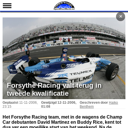
Nieuws
✕
Kalender
Uitslagen
Standen
Coureurs
Teams
IndyCar 101
Indy 500
Forsythe Racing valt terug in
English
tweede kwalificatie
Geplaatst
11-11-2006,
Gewijzigd
12-11-2006,
Geschreven door
Haiko
23:15
01:08
Benthem
Het Forsythe Racing team, met in de wagens de Champ
Car debutanten David Martinez en Buddy Rice, kent tot
dus ver een moeilijke start van het weekend. Na de