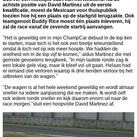
achtste positie van David Martinez uit de eerste
kwalificatie, moest de Mexicaan voor thuispubliek
toezien hoe hij een plaats op de startgrid terugzakte. Ook
teamgenoot Buddy Rice moest één plaats inleveren, hij
zal de race vanaf de zevende startrij aanvangen.
"Het is geweldig om in mijn ChampCar debuut in de top tien
te starten, maar toch is het ook een beetje teleurstellend
omdat ik toch net op iets meer hoopte. We hadden de
snelheid om in de top vijf te komen," aldus Martinez die met
gemixte gevoelens terugkeek. "In mijn laatste ronde zag ik
een lokale gele vlag, maar ik bleef vol uit gaan. Helaas had
er iemand olie verloren waarop ik drie tienden verloor bij het
uitbreken van de wagen."
"De wagen is al het hele weekend geweldig en wordt almaar
sneller na iedere aanpassing die we maken. Ik wordt zelf
ook iedere ronde sneller en kijk daarom enorm uit naar de
race morgen."sluit een hoopvolle David Martinez af.