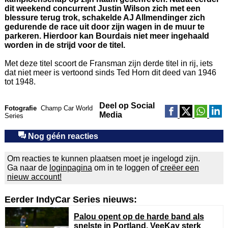
dit weekend concurrent Justin Wilson zich met een
blessure terug trok, schakelde AJ Allmendinger zich
gedurende de race uit door zijn wagen in de muur te
parkeren. Hierdoor kan Bourdais niet meer ingehaald
worden in de strijd voor de titel.
Met deze titel scoort de Fransman zijn derde titel in rij, iets
dat niet meer is vertoond sinds Ted Horn dit deed van 1946
tot 1948.
Deel op Social
Fotografie
Champ Car World
Media
Series
Nog géén reacties
Om reacties te kunnen plaatsen moet je ingelogd zijn.
Ga naar de
loginpagina
om in te loggen of
creëer een
nieuw account!
Eerder IndyCar Series nieuws:
Palou opent op de harde band als
snelste in Portland, VeeKay sterk