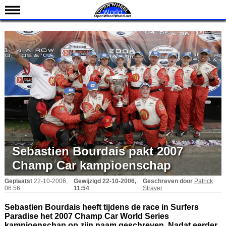
Nieuws
Kalender
Uitslagen
Standen
Coureurs
Teams
IndyCar 101
Indy 500
Sebastien Bourdais pakt 2007
English
Champ Car kampioenschap
Geplaatst
22-10-2006,
Gewijzigd
22-10-2006,
Geschreven door
Patrick
06:56
11:54
Straver
Sebastien Bourdais heeft tijdens de race in Surfers
Paradise het 2007 Champ Car World Series
kampioenschap op zijn naam geschreven. Nadat eerder