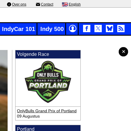
Over ons
Contact
English
IndyCar 101
Indy 500
✕
✕
✕
✕
✕
Volgende Race
OnlyBulls Grand Prix of Portland
09 Augustus
Portland