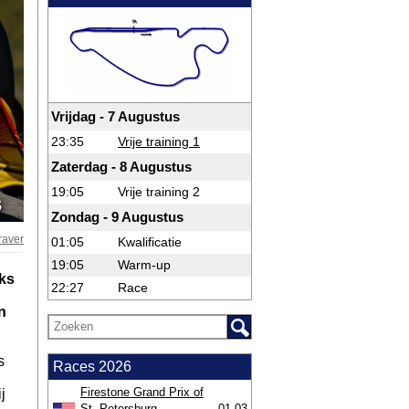
Vrijdag - 7 Augustus
23:35
Vrije training 1
Zaterdag - 8 Augustus
19:05
Vrije training 2
s
Zondag - 9 Augustus
raver
01:05
Kwalificatie
19:05
Warm-up
ks
22:27
Race
n
s
Races 2026
Firestone Grand Prix of
j
St. Petersburg
01-03