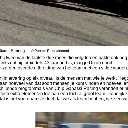
Dixon, Sebring —
© Penske Entertainment
hij twee van de laatste drie races die volgden en pakte ook nog
nks dat hij inmiddels 43 jaar oud is, mag je Dixon nooit
at zorgen over de uitbreiding van het team met een vijfde wagen.
 mijn ervaring op elk niveau, is de mensen met wie je werkt,” leg
et aan hoeveel van dat soort mensen je kunt vinden en hoeveel er
schillende programma’s van Chip Ganassi Racing verandert er ni
 toch extra elementen toe aan een toch al groot team. Hopelijk 
Dat is het voornaamste doel dat we als team hebben, we zien we