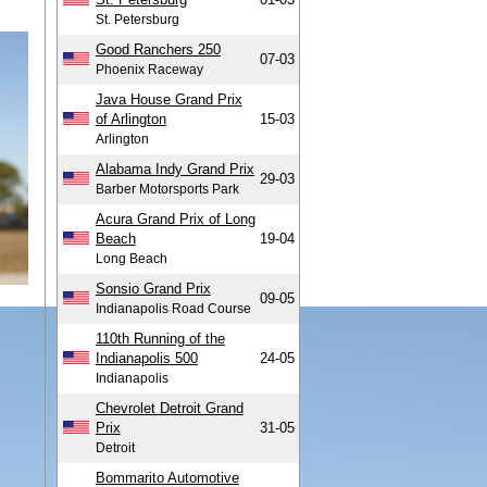
St. Petersburg
Good Ranchers 250
07-03
Phoenix Raceway
Java House Grand Prix
of Arlington
15-03
Arlington
Alabama Indy Grand Prix
29-03
Barber Motorsports Park
Acura Grand Prix of Long
Beach
19-04
Long Beach
Sonsio Grand Prix
09-05
Indianapolis Road Course
110th Running of the
Indianapolis 500
24-05
Indianapolis
Chevrolet Detroit Grand
Prix
31-05
Detroit
Bommarito Automotive