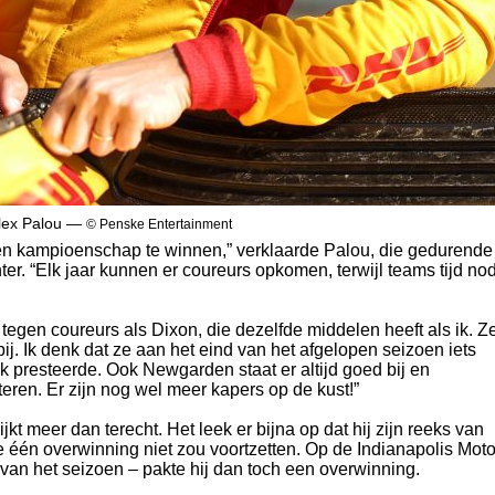
lex Palou —
© Penske Entertainment
m een kampioenschap te winnen,” verklaarde Palou, die gedurende
er. “Elk jaar kunnen er coureurs opkomen, terwijl teams tijd no
egen coureurs als Dixon, die dezelfde middelen heeft als ik. Ze
bij. Ik denk dat ze aan het eind van het afgelopen seizoen iets
 presteerde. Ook Newgarden staat er altijd goed bij en
eren. Er zijn nog wel meer kapers op de kust!”
jkt meer dan terecht. Het leek er bijna op dat hij zijn reeks van
te één overwinning niet zou voortzetten. Op de Indianapolis Moto
van het seizoen – pakte hij dan toch een overwinning.