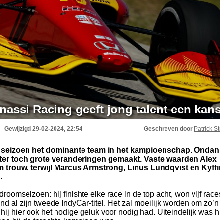
assi Racing geeft jong talent een kan
Gewijzigd
29-02-2024, 22:54
Geschreven door
Patrick St
 seizoen het dominante team in het kampioenschap. Ondan
ter toch grote veranderingen gemaakt. Vaste waarden Alex
m trouw, terwijl Marcus Armstrong, Linus Lundqvist en Kyffi
.
oomseizoen: hij finishte elke race in de top acht, won vijf race
nd al zijn tweede IndyCar-titel. Het zal moeilijk worden om zo’n
ij hier ook het nodige geluk voor nodig had. Uiteindelijk was hi