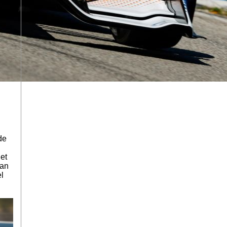
de
et
kan
l