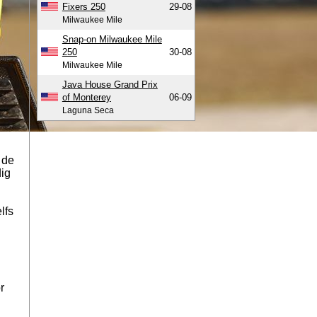
Fixers 250
29-08
Milwaukee Mile
Snap-on Milwaukee Mile
250
30-08
Milwaukee Mile
Java House Grand Prix
of Monterey
06-09
Laguna Seca
 de
dig
lfs
r