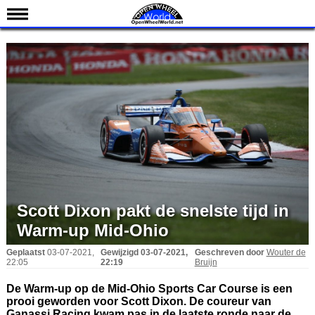
Nieuws
Kalender
Uitslagen
Standen
Coureurs
Teams
IndyCar 101
Indy 500
Scott Dixon pakt de snelste tijd in
English
Warm-up Mid-Ohio
Geplaatst
03-07-2021,
Gewijzigd
03-07-2021,
Geschreven door
Wouter de
22:05
22:19
Bruijn
De Warm-up op de Mid-Ohio Sports Car Course is een
prooi geworden voor Scott Dixon. De coureur van
Ganassi Racing kwam pas in de laatste ronde naar de