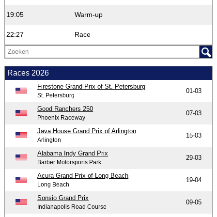
19:05
Warm-up
22:27
Race
Races 2026
Firestone Grand Prix of St. Petersburg
01-03
St. Petersburg
Good Ranchers 250
07-03
Phoenix Raceway
Java House Grand Prix of Arlington
15-03
Arlington
Alabama Indy Grand Prix
29-03
Barber Motorsports Park
Acura Grand Prix of Long Beach
19-04
Long Beach
Sonsio Grand Prix
09-05
Indianapolis Road Course