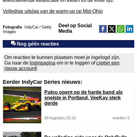
teleurstellende kwalficatie en kwam tot de elfde tijd.
Volledige uitslag van de warm-up op Mid-Ohio
Deel op Social
Fotografie
IndyCar / Getty
Media
Images
Nog géén reacties
Om reacties te kunnen plaatsen moet je ingelogd zijn.
Ga naar de
loginpagina
om in te loggen of
creëer een
nieuw account!
Eerder IndyCar Series nieuws:
Palou opent op de harde band als
snelste in Portland, VeeKay sterk
derde
08 Augustus, 01:10
reacties: 0