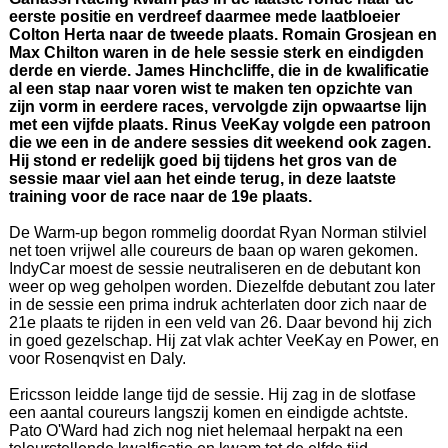
eerste positie en verdreef daarmee mede laatbloeier
Colton Herta naar de tweede plaats. Romain Grosjean en
Max Chilton waren in de hele sessie sterk en eindigden
derde en vierde. James Hinchcliffe, die in de kwalificatie
al een stap naar voren wist te maken ten opzichte van
zijn vorm in eerdere races, vervolgde zijn opwaartse lijn
met een vijfde plaats. Rinus VeeKay volgde een patroon
die we een in de andere sessies dit weekend ook zagen.
Hij stond er redelijk goed bij tijdens het gros van de
sessie maar viel aan het einde terug, in deze laatste
training voor de race naar de 19e plaats.
De Warm-up begon rommelig doordat Ryan Norman stilviel
net toen vrijwel alle coureurs de baan op waren gekomen.
IndyCar moest de sessie neutraliseren en de debutant kon
weer op weg geholpen worden. Diezelfde debutant zou later
in de sessie een prima indruk achterlaten door zich naar de
21e plaats te rijden in een veld van 26. Daar bevond hij zich
in goed gezelschap. Hij zat vlak achter VeeKay en Power, en
voor Rosenqvist en Daly.
Ericsson leidde lange tijd de sessie. Hij zag in de slotfase
een aantal coureurs langszij komen en eindigde achtste.
Pato O'Ward had zich nog niet helemaal herpakt na een