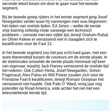
seconde tekort kwam om door te gaan naar het tweede
segment.
Bij de tweede groep rijders in het eerste segment ging Josef
Newgarden verder waar hij vanmorgen mee was begonnen:
het rijden van snelste tijden. Ed Jones – welke de eerste
vrije training volledig miste vanwege een technisch
probleem – verraste met een vijfde tijd, terwijl Graham Rahal
en Oliver Askew er verrassend niet in slaagden zich te
kwalificeren voor de Fast 12.
In het tweede segment zou het pas echt hard gaan, met een
ware titanenstrijd tussen de coureurs om de eerste plaats. In
de slotminuten wisselde de eerste plaats minimaal vijf keer
van eigenaar, waarbij Jack Harvey verrassend de snelste tijd
liet noteren. Ook Colton Herta, Josef Newgarden, Simon
Pagenaud, Alex Palou en Will Power zouden zich voor de
Firestone Fast 6 kwalificeren, terwijl Romain Grosjean het
verrassend niet haalde. Ook Pato O ‘Ward, vorig jaar nog
polesitter op Road America, viste achter het net met een
teleurstellende tiende tijd.