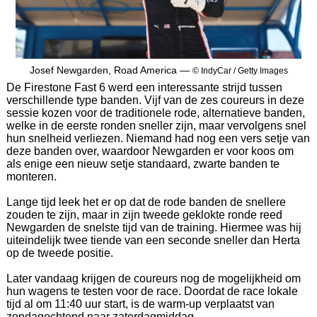
Josef Newgarden, Road America —
© IndyCar / Getty Images
De Firestone Fast 6 werd een interessante strijd tussen
verschillende type banden. Vijf van de zes coureurs in deze
sessie kozen voor de traditionele rode, alternatieve banden,
welke in de eerste ronden sneller zijn, maar vervolgens snel
hun snelheid verliezen. Niemand had nog een vers setje van
deze banden over, waardoor Newgarden er voor koos om
als enige een nieuw setje standaard, zwarte banden te
monteren.
Lange tijd leek het er op dat de rode banden de snellere
zouden te zijn, maar in zijn tweede geklokte ronde reed
Newgarden de snelste tijd van de training. Hiermee was hij
uiteindelijk twee tiende van een seconde sneller dan Herta
op de tweede positie.
Later vandaag krijgen de coureurs nog de mogelijkheid om
hun wagens te testen voor de race. Doordat de race lokale
tijd al om 11:40 uur start, is de warm-up verplaatst van
zondagochtend naar zaterdagmiddag.