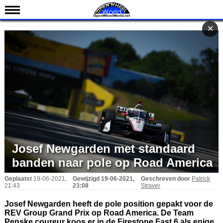
Nieuws
✕
✕
Kalender
Uitslagen
Standen
Coureurs
Teams
IndyCar 101
Indy 500
Josef Newgarden met standaard
English
banden naar pole op Road America
Geplaatst
19-06-2021,
Gewijzigd
19-06-2021,
Geschreven door
Patrick
21:43
23:08
Straver
Josef Newgarden heeft de pole position gepakt voor de
REV Group Grand Prix op Road America. De Team
Penske coureur koos er in de Firestone Fast 6 als enige