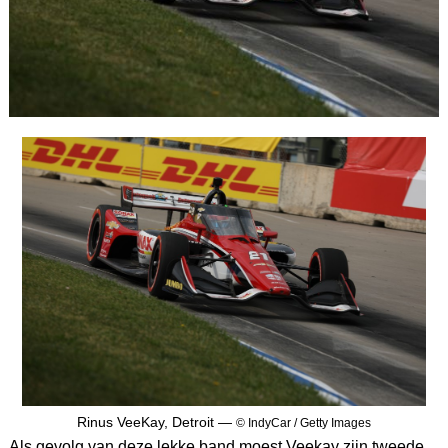
Rinus VeeKay, Detroit —
© IndyCar / Getty Images
Als gevolg van deze lekke band moest Veekay zijn tweede