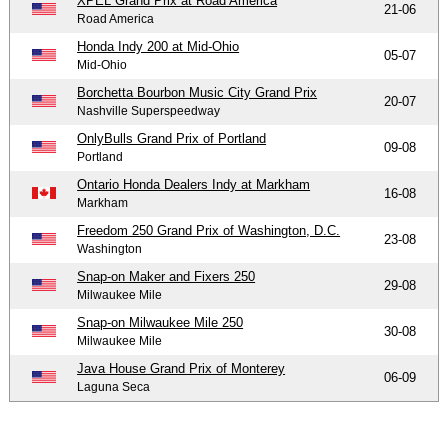
XPEL Grand Prix at Road America
21-06
Road America
Honda Indy 200 at Mid-Ohio
05-07
Mid-Ohio
Borchetta Bourbon Music City Grand Prix
20-07
Nashville Superspeedway
OnlyBulls Grand Prix of Portland
09-08
Portland
Ontario Honda Dealers Indy at Markham
16-08
Markham
Freedom 250 Grand Prix of Washington, D.C.
23-08
Washington
Snap-on Maker and Fixers 250
29-08
Milwaukee Mile
Snap-on Milwaukee Mile 250
30-08
Milwaukee Mile
Java House Grand Prix of Monterey
06-09
Laguna Seca