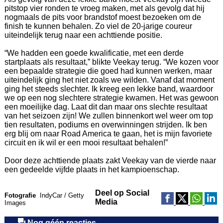
pitstop vier ronden te vroeg maken, met als gevolg dat hij
nogmaals de pits voor brandstof moest bezoeken om de
finish te kunnen behalen. Zo viel de 20-jarige coureur
uiteindelijk terug naar een achttiende positie.
“We hadden een goede kwalificatie, met een derde
startplaats als resultaat,” blikte Veekay terug. “We kozen voor
een bepaalde strategie die goed had kunnen werken, maar
uiteindelijk ging het niet zoals we wilden. Vanaf dat moment
ging het steeds slechter. Ik kreeg een lekke band, waardoor
we op een nog slechtere strategie kwamen. Het was gewoon
een moeilijke dag. Laat dit dan maar ons slechte resultaat
van het seizoen zijn! We zullen binnenkort wel weer om top
tien resultaten, podiums en overwinningen strijden. Ik ben
erg blij om naar Road America te gaan, het is mijn favoriete
circuit en ik wil er een mooi resultaat behalen!”
Door deze achttiende plaats zakt Veekay van de vierde naar
een gedeelde vijfde plaats in het kampioenschap.
Deel op Social
Fotografie
IndyCar / Getty
Media
Images
Nog géén reacties