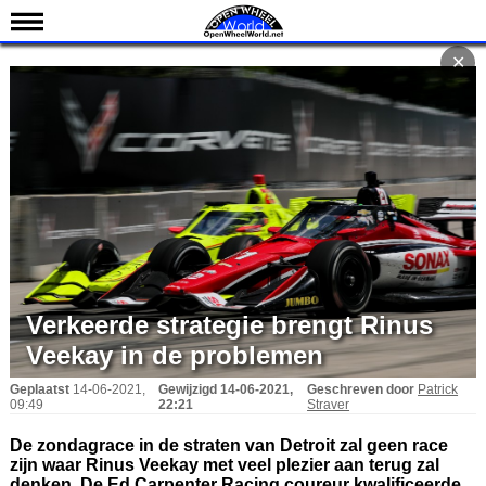
Nieuws
✕
Kalender
Uitslagen
Standen
Coureurs
Teams
IndyCar 101
Indy 500
Verkeerde strategie brengt Rinus
English
Veekay in de problemen
Geplaatst
14-06-2021,
Gewijzigd
14-06-2021,
Geschreven door
Patrick
09:49
22:21
Straver
De zondagrace in de straten van Detroit zal geen race
zijn waar Rinus Veekay met veel plezier aan terug zal
denken. De Ed Carpenter Racing coureur kwalificeerde