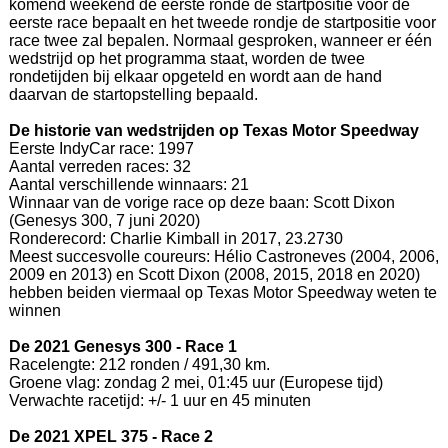
komend weekend de eerste ronde de startpositie voor de
eerste race bepaalt en het tweede rondje de startpositie voor
race twee zal bepalen. Normaal gesproken, wanneer er één
wedstrijd op het programma staat, worden de twee
rondetijden bij elkaar opgeteld en wordt aan de hand
daarvan de startopstelling bepaald.
De historie van wedstrijden op Texas Motor Speedway
Eerste IndyCar race: 1997
Aantal verreden races: 32
Aantal verschillende winnaars: 21
Winnaar van de vorige race op deze baan: Scott Dixon
(Genesys 300, 7 juni 2020)
Ronderecord: Charlie Kimball in 2017, 23.2730
Meest succesvolle coureurs: Hélio Castroneves (2004, 2006,
2009 en 2013) en Scott Dixon (2008, 2015, 2018 en 2020)
hebben beiden viermaal op Texas Motor Speedway weten te
winnen
De 2021 Genesys 300 - Race 1
Racelengte: 212 ronden / 491,30 km.
Groene vlag: zondag 2 mei, 01:45 uur (Europese tijd)
Verwachte racetijd: +/- 1 uur en 45 minuten
De 2021 XPEL 375 - Race 2