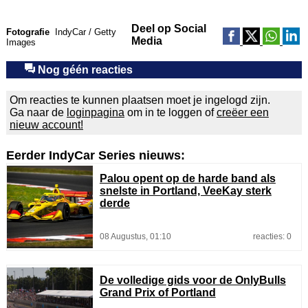
Deel op Social
Fotografie
IndyCar / Getty
Media
Images
Nog géén reacties
Om reacties te kunnen plaatsen moet je ingelogd zijn.
Ga naar de
loginpagina
om in te loggen of
creëer een
nieuw account!
Eerder IndyCar Series nieuws:
Palou opent op de harde band als
snelste in Portland, VeeKay sterk
derde
08 Augustus, 01:10
reacties: 0
De volledige gids voor de OnlyBulls
Grand Prix of Portland