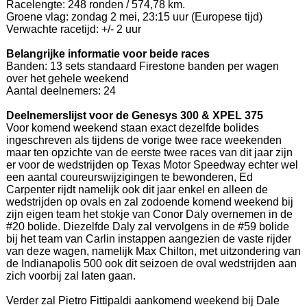
Racelengte: 248 ronden / 574,78 km.
Groene vlag: zondag 2 mei, 23:15 uur (Europese tijd)
Verwachte racetijd: +/- 2 uur
Belangrijke informatie voor beide races
Banden: 13 sets standaard Firestone banden per wagen
over het gehele weekend
Aantal deelnemers: 24
Deelnemerslijst voor de Genesys 300 & XPEL 375
Voor komend weekend staan exact dezelfde bolides
ingeschreven als tijdens de vorige twee race weekenden
maar ten opzichte van de eerste twee races van dit jaar zijn
er voor de wedstrijden op Texas Motor Speedway echter wel
een aantal coureurswijzigingen te bewonderen, Ed
Carpenter rijdt namelijk ook dit jaar enkel en alleen de
wedstrijden op ovals en zal zodoende komend weekend bij
zijn eigen team het stokje van Conor Daly overnemen in de
#20 bolide. Diezelfde Daly zal vervolgens in de #59 bolide
bij het team van Carlin instappen aangezien de vaste rijder
van deze wagen, namelijk Max Chilton, met uitzondering van
de Indianapolis 500 ook dit seizoen de oval wedstrijden aan
zich voorbij zal laten gaan.
Verder zal Pietro Fittipaldi aankomend weekend bij Dale