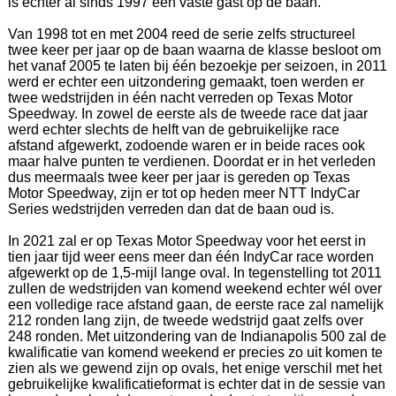
is echter al sinds 1997 een vaste gast op de baan.
Van 1998 tot en met 2004 reed de serie zelfs structureel
twee keer per jaar op de baan waarna de klasse besloot om
het vanaf 2005 te laten bij één bezoekje per seizoen, in 2011
werd er echter een uitzondering gemaakt, toen werden er
twee wedstrijden in één nacht verreden op Texas Motor
Speedway. In zowel de eerste als de tweede race dat jaar
werd echter slechts de helft van de gebruikelijke race
afstand afgewerkt, zodoende waren er in beide races ook
maar halve punten te verdienen. Doordat er in het verleden
dus meermaals twee keer per jaar is gereden op Texas
Motor Speedway, zijn er tot op heden meer NTT IndyCar
Series wedstrijden verreden dan dat de baan oud is.
In 2021 zal er op Texas Motor Speedway voor het eerst in
tien jaar tijd weer eens meer dan één IndyCar race worden
afgewerkt op de 1,5-mijl lange oval. In tegenstelling tot 2011
zullen de wedstrijden van komend weekend echter wél over
een volledige race afstand gaan, de eerste race zal namelijk
212 ronden lang zijn, de tweede wedstrijd gaat zelfs over
248 ronden. Met uitzondering van de Indianapolis 500 zal de
kwalificatie van komend weekend er precies zo uit komen te
zien als we gewend zijn op ovals, het enige verschil met het
gebruikelijke kwalificatieformat is echter dat in de sessie van