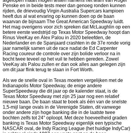
afgelopen maart mogen testen namens het team van Roger
Penske en in beide tests meer dan genoeg ronden kunnen
rijden, de drievoudig Virgin Australia Supercars kampioen
heeft dus al wat ervaring op kunnen doen op de baan
waarvan de bijnaam The Great American Speedway luidt.
Het mag overigens voor zich spreken dat McLaughlin op een
betere eerste wedstrijd op Texas Motor Speedway hoopt dan
Rinus VeeKay en Álex Palou in 2020 beleefden, de
Nederlander en de Spanjaard crashten in de 37e ronde vorig
jaar namelijk samen uit de race nadat de Ed Carpenter
Racing coureur de controle over zijn bolide verloor na in
bocht twee teveel op het vuil te hebben gereden. Zowel
VeeKay als Palou zullen er dan ook alles aan gelegen zijn
om dit jaar flink terug te slaan in Fort Worth.
Als we de snelle oval in Texas moeten vergelijken met de
Indianapolis Motor Speedway, de enige andere
SuperSpeedway die dit jaar op de kalender staat, is de
Texas Motor Speedway met zijn 25 jaar nog een relatief
nieuwe baan. De baan staat te boek als één van de snelste
1,5-mijl lange ovals in de Verenigde Staten, dit vanwege
onder andere zijn hoge banking die in de laatste twee
bochten zelfs tot 24° oploopt. Met deze hoeveelheid graden
banking is Texas Motor Speedway eigenlijk een typische
NASCAR oval, de Indy Racing League (het huidige IndyCar)