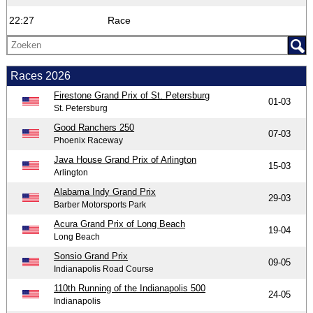
22:27
Race
Races 2026
Firestone Grand Prix of St. Petersburg
01-03
St. Petersburg
Good Ranchers 250
07-03
Phoenix Raceway
Java House Grand Prix of Arlington
15-03
Arlington
Alabama Indy Grand Prix
29-03
Barber Motorsports Park
Acura Grand Prix of Long Beach
19-04
Long Beach
Sonsio Grand Prix
09-05
Indianapolis Road Course
110th Running of the Indianapolis 500
24-05
Indianapolis