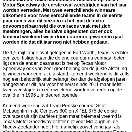
Motor Speedway de eerste oval wedstrijden van het jaar
worden verreden. Met twee verschillende winnaars
uitkomend voor twee verschillende teams in de eerste
paar races van dit seizoen is het, met de extra
onvoorspelbaarheid die ovalraces vaak met zich
meebrengen, alles behalve uitgesloten dat er ook
komend weekend weer door coureurs gewonnen gaat
worden die dat dit jaar nog niet hebben gedaan.
De 1,5-mijl lange oval gelegen in Fort Worth, Texas is echter
een zeer listige baan die de ene coureur nu eenmaal beter
ligt dan de ander, daarnaast is het op Texas Motor
Speedway ook van zeer groot belang om de juiste afstelling
te vinden voor een race afstand, komend weekend is dit zelfs
nog een behoorlijk stuk belangrijker dan de afgelopen jaren
aangezien er dit jaar voor het eerst sinds 2011 maar liefst
twee wedstrijden in één weekend worden verreden op de
oval die in 1996 zijn deuren opende.
Komend weekend zal Team Penske coureur Scott
McLaughlin in de Genesys 300 en XPEL 375 de eerste
ovalraces uit zijn carrière rijden maar helemaal vreemd is
Texas Motor Speedway echter niet voor McLaughlin, de
Nieuw-Zeelander heeft hier namelijk zowel vorig jaar als