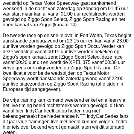
wedstrijd op Texas Motor Speedway gaat aankomend
weekend in de nacht van zaterdag op zondag om 01:45 uur
van start maar kan al vanaf 01:00 uur rechtstreeks worden
gevolgd op Ziggo Sport Select, Ziggo Sport Racing en het
open kanaal van Ziggo (kanaal 14).
De tweede race op de snelle oval in Fort Worth, Texas begint
aanstaande zondagavond om 23:15 uur en kan vanaf 23:00
uur live worden gevolgd op Ziggo Sport Docu. Verder kan
deze wedstrijd vanaf 00:15 uur live worden bekeken op
Ziggo's open kanaal, zendt Ziggo Sport Select deze race
vanaf 00:20 uur uit en wordt de XPEL 375 vanaf 00:30 uur
vervolgens ook uitgezonden op Ziggo Sport Racing. De
kwalificatie voor beide wedstrijden op Texas Motor
Speedway wordt aanstaande zaterdagavond vanaf 22:00
uur live uitgezonden op Ziggo Sport Racing (alle tijden in
Europese tijd aangegeven).
De vrije training kan komend weekend enkel en alleen via
het live timing beeld rechtstreeks worden gevolgd, dit kan
vanaf
hier
. IndyCar heeft tot op heden nog niet
bekendgemaakt hoe Nederlandse NTT IndyCar Series fans
dit jaar vrije trainingen live met beeld kunnen volgen, zodra
hier iets over bekend wordt gemaakt laten wij dit uiteraard
weten.