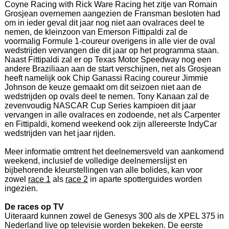
Coyne Racing with Rick Ware Racing het zitje van Romain
Grosjean overnemen aangezien de Fransman besloten had
om in ieder geval dit jaar nog niet aan ovalraces deel te
nemen, de kleinzoon van Emerson Fittipaldi zal de
voormalig Formule 1-coureur overigens in alle vier de oval
wedstrijden vervangen die dit jaar op het programma staan.
Naast Fittipaldi zal er op Texas Motor Speedway nog een
andere Braziliaan aan de start verschijnen, net als Grosjean
heeft namelijk ook Chip Ganassi Racing coureur Jimmie
Johnson de keuze gemaakt om dit seizoen niet aan de
wedstrijden op ovals deel te nemen. Tony Kanaan zal de
zevenvoudig NASCAR Cup Series kampioen dit jaar
vervangen in alle ovalraces en zodoende, net als Carpenter
en Fittipaldi, komend weekend ook zijn allereerste IndyCar
wedstrijden van het jaar rijden.
Meer informatie omtrent het deelnemersveld van aankomend
weekend, inclusief de volledige deelnemerslijst en
bijbehorende kleurstellingen van alle bolides, kan voor
zowel
race 1
als
race 2
in aparte spotterguides worden
ingezien.
De races op TV
Uiteraard kunnen zowel de Genesys 300 als de XPEL 375 in
Nederland live op televisie worden bekeken. De eerste