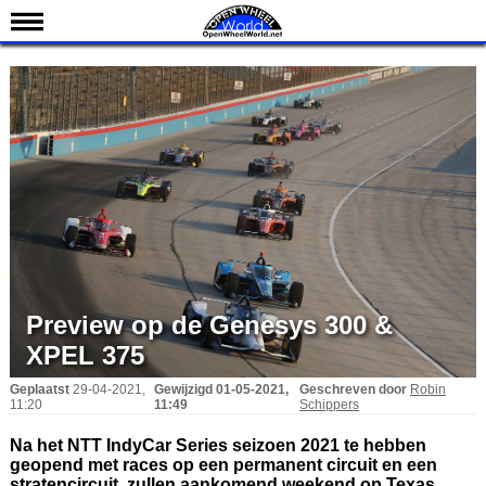
Nieuws
Kalender
Uitslagen
Standen
Coureurs
Teams
IndyCar 101
Indy 500
Preview op de Genesys 300 &
English
XPEL 375
Geplaatst
29-04-2021,
Gewijzigd
01-05-2021,
Geschreven door
Robin
11:20
11:49
Schippers
Na het NTT IndyCar Series seizoen 2021 te hebben
geopend met races op een permanent circuit en een
stratencircuit, zullen aankomend weekend op Texas