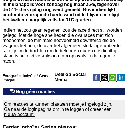
in Indianapolis voor zondag nog maar 25%, tegenover
de 51% die vrijdag nog werd gemeld. Bovendien lijkt
eerder de voorspelde harde wind uit te blijven en stijgt
het kwik nu mogelijk zelfs tot 31C graden.
Indien het zou gaan regenen, zou de race direct stil worden
gelegd. Met de hoge snelheden die ovalraces met zich
meenemen, de minimale hoeveelheid downforce die de
wagens hebben, de over het algemeen sterk ingerubberde
racelijn in de bochten en de betonnen muren die dichtbij
staan is het niet verantwoord om op ovals in de regen te
racen.
Deel op Social
Fotografie
IndyCar / Getty
Media
Images
Nog géén reacties
Om reacties te kunnen plaatsen moet je ingelogd zijn.
Ga naar de
loginpagina
om in te loggen of
creëer een
nieuw account!
Eerder IndyCar Series nieuws: