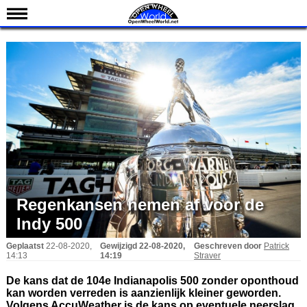
Nieuws
Kalender
Uitslagen
Standen
Coureurs
Teams
IndyCar 101
Indy 500
Regenkansen nemen af voor de
English
Indy 500
Geplaatst
22-08-2020,
Gewijzigd
22-08-2020,
Geschreven door
Patrick
14:13
14:19
Straver
De kans dat de 104e Indianapolis 500 zonder oponthoud
kan worden verreden is aanzienlijk kleiner geworden.
Volgens AccuWeather is de kans op eventuele neerslag