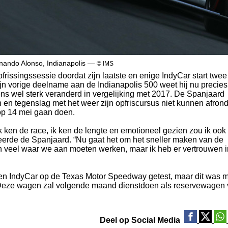
nando Alonso, Indianapolis —
© IMS
frissingssessie doordat zijn laatste en enige IndyCar start twee
zijn vorige deelname aan de Indianapolis 500 weet hij nu precies
ens wel sterk veranderd in vergelijking met 2017. De Spanjaard
en tegenslag met het weer zijn opfriscursus niet kunnen afron
op 14 mei gaan doen.
k ken de race, ik ken de lengte en emotioneel gezien zou ik ook
deerde de Spanjaard. “Nu gaat het om het sneller maken van de
veel waar we aan moeten werken, maar ik heb er vertrouwen i
en IndyCar op de Texas Motor Speedway getest, maar dit was m
eze wagen zal volgende maand dienstdoen als reservewagen
Deel op Social Media