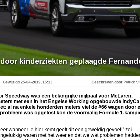
r door kinderziekten geplaagde Fernand
Gewijzigd
25-04-2019, 15:13
Geschreven door
Patrick St
or Speedway was een belangrijke mijlpaal voor McLaren:
meters met een in het Engelse Working opgebouwde IndyCar
niet: al na enkele honderden meters viel de #66 wagen door 
it probleem was opgelost kon de voormalig Formule 1-kamp
 keer wanneer je hier komt geeft dit een geweldig gevoel!” zei
ongelukkig waren met het weer en dat we wat problemen hadde