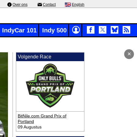
Over ons
Contact
English
IndyCar 101
Indy 500
✕
Volgende Race
BitNile.com Grand Prix of
Portland
09 Augustus