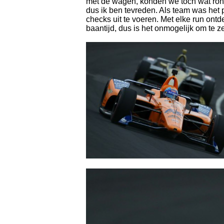
met de wagen, konden we toch wat ronden
dus ik ben tevreden. Als team was het 
checks uit te voeren. Met elke run on
baantijd, dus is het onmogelijk om te