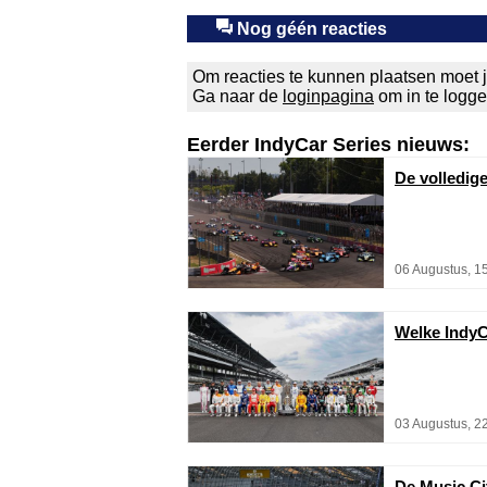
Nog géén reacties
Om reacties te kunnen plaatsen moet j
Ga naar de
loginpagina
om in te logg
Eerder IndyCar Series nieuws:
De volledig
06 Augustus, 1
Welke IndyC
03 Augustus, 2
De Music Cit