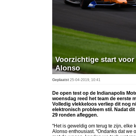
Voorzichtige start voo
Alonso
Geplaatst
25-04-2019, 10:41
De open test op de Indianapolis Mot
woensdag reed het team de eerste 
Volledig vlekkeloos verliep dit nog 
elektronisch probleem stil. Nadat d
29 ronden afleggen.
“Het is geweldig om terug te zijn, elke
Alonso enthousiast. “Ondanks dat we 