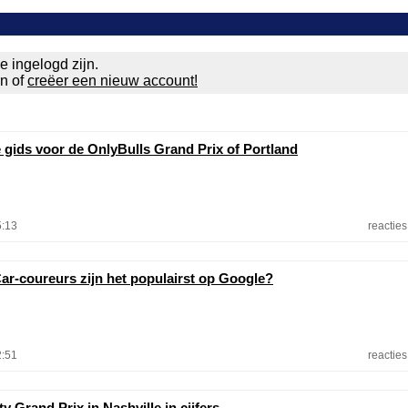
e ingelogd zijn.
en of
creëer een nieuw account!
e gids voor de OnlyBulls Grand Prix of Portland
5:13
reacties
ar-coureurs zijn het populairst op Google?
2:51
reacties
y Grand Prix in Nashville in cijfers