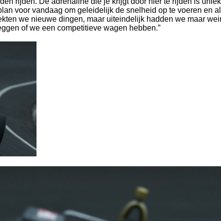
 rijden. De adrenaline die je krijgt door hier te rijden is uniek
plan voor vandaag om geleidelijk de snelheid op te voeren en al
tdekten we nieuwe dingen, maar uiteindelijk hadden we maar wei
 zeggen of we een competitieve wagen hebben.”