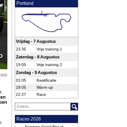
Portland
Vrijdag - 7 Augustus
23:35
Vrije training 1
o
Zaterdag - 8 Augustus
19:05
Vrije training 2
Zondag - 9 Augustus
raver
01:05
Kwalificatie
19:05
Warm-up
.
22:27
Race
een
ioen
Races 2026
n
Firestone Grand Prix of