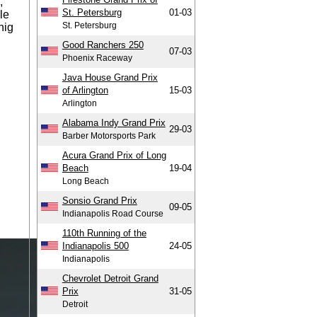
,
St. Petersburg
01-03
le
St. Petersburg
nig
Good Ranchers 250
07-03
Phoenix Raceway
Java House Grand Prix
of Arlington
15-03
Arlington
Alabama Indy Grand Prix
29-03
Barber Motorsports Park
Acura Grand Prix of Long
Beach
19-04
Long Beach
Sonsio Grand Prix
09-05
Indianapolis Road Course
110th Running of the
Indianapolis 500
24-05
Indianapolis
Chevrolet Detroit Grand
Prix
31-05
Detroit