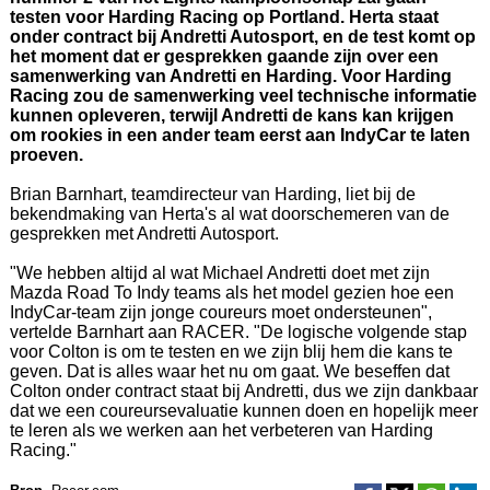
testen voor Harding Racing op Portland. Herta staat
onder contract bij Andretti Autosport, en de test komt op
het moment dat er gesprekken gaande zijn over een
samenwerking van Andretti en Harding. Voor Harding
Racing zou de samenwerking veel technische informatie
kunnen opleveren, terwijl Andretti de kans kan krijgen
om rookies in een ander team eerst aan IndyCar te laten
proeven.
Brian Barnhart, teamdirecteur van Harding, liet bij de
bekendmaking van Herta's al wat doorschemeren van de
gesprekken met Andretti Autosport.
"We hebben altijd al wat Michael Andretti doet met zijn
Mazda Road To Indy teams als het model gezien hoe een
IndyCar-team zijn jonge coureurs moet ondersteunen",
vertelde Barnhart aan RACER. "De logische volgende stap
voor Colton is om te testen en we zijn blij hem die kans te
geven. Dat is alles waar het nu om gaat. We beseffen dat
Colton onder contract staat bij Andretti, dus we zijn dankbaar
dat we een coureursevaluatie kunnen doen en hopelijk meer
te leren als we werken aan het verbeteren van Harding
Racing."