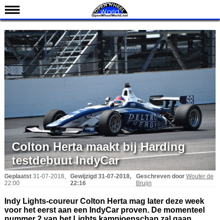
Nieuws
Kalender
Uitslagen
Standen
Coureurs
Teams
IndyCar 101
Indy 500
Colton Herta maakt bij Harding
English
testdebuut IndyCar
Geplaatst
31-07-2018,
Gewijzigd
31-07-2018,
Geschreven door
Wouter de
22:00
22:16
Bruijn
Indy Lights-coureur Colton Herta mag later deze week
voor het eerst aan een IndyCar proven. De momenteel
nummer 2 van het Lights kampioenschap zal gaan