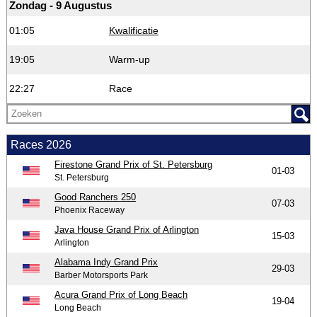
Zondag - 9 Augustus
01:05
Kwalificatie
19:05
Warm-up
22:27
Race
Races 2026
Firestone Grand Prix of St. Petersburg
01-03
St. Petersburg
Good Ranchers 250
07-03
Phoenix Raceway
Java House Grand Prix of Arlington
15-03
Arlington
Alabama Indy Grand Prix
29-03
Barber Motorsports Park
Acura Grand Prix of Long Beach
19-04
Long Beach