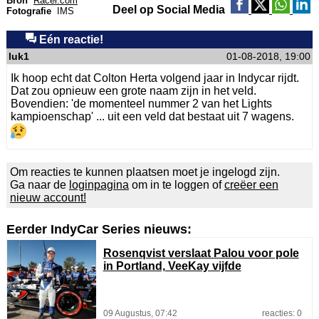
Bron
Racer.com
Deel op Social Media
Fotografie
IMS
Eén reactie!
luk1
01-08-2018, 19:00
Ik hoop echt dat Colton Herta volgend jaar in Indycar rijdt.
Dat zou opnieuw een grote naam zijn in het veld.
Bovendien: 'de momenteel nummer 2 van het Lights
kampioenschap' ... uit een veld dat bestaat uit 7 wagens.
Om reacties te kunnen plaatsen moet je ingelogd zijn.
Ga naar de
loginpagina
om in te loggen of
creëer een
nieuw account!
Eerder IndyCar Series nieuws:
Rosenqvist verslaat Palou voor pole
in Portland, VeeKay vijfde
09 Augustus, 07:42
reacties: 0