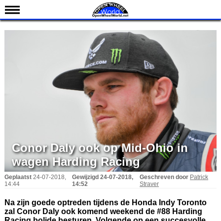
Nieuws
Kalender
Uitslagen
Standen
Coureurs
Teams
IndyCar 101
Indy 500
Conor Daly ook op Mid-Ohio in
English
wagen Harding Racing
Geplaatst
24-07-2018,
Gewijzigd
24-07-2018,
Geschreven door
Patrick
14:44
14:52
Straver
Na zijn goede optreden tijdens de Honda Indy Toronto
zal Conor Daly ook komend weekend de #88 Harding
Racing bolide besturen. Volgende op een succesvolle