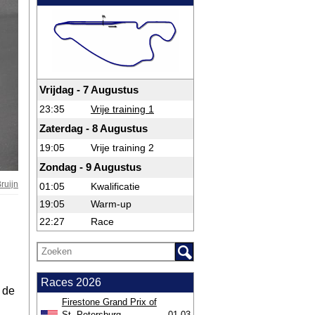
Vrijdag - 7 Augustus
23:35
Vrije training 1
Zaterdag - 8 Augustus
19:05
Vrije training 2
Zondag - 9 Augustus
ruijn
01:05
Kwalificatie
19:05
Warm-up
22:27
Race
Races 2026
 de
Firestone Grand Prix of
St. Petersburg
01-03