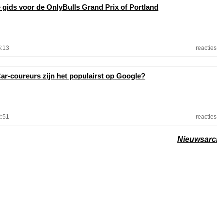
e gids voor de OnlyBulls Grand Prix of Portland
5:13
reacties
ar-coureurs zijn het populairst op Google?
2:51
reacties
Nieuwsarc