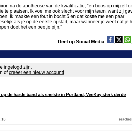
Dixon na de apotheose van de kwalificatie, "en boos op mijzelf 
 te plaatsen. Ik voel me ook slecht voor mijn team, want zij ga
oen. Ik maakte een fout in bocht 5 en dat kostte me een paar
reselijk als je op de eerste rij start, maar wanneer je weet dat je 
ppen doet het een beetje pijn."
Deel op Social Media
e ingelogd zijn.
en of
creëer een nieuw account!
 op de harde band als snelste in Portland, VeeKay sterk derde
1:10
reacties