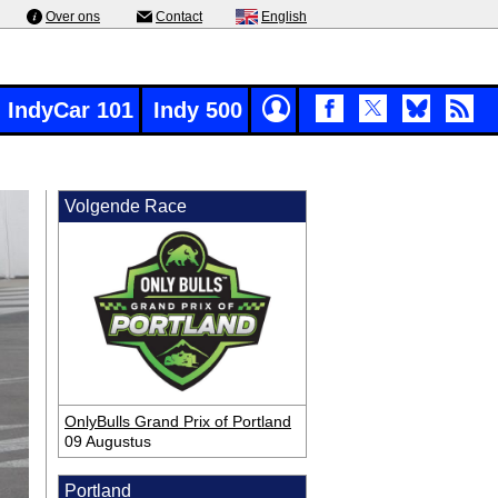
Over ons
Contact
English
IndyCar 101
Indy 500
Volgende Race
OnlyBulls Grand Prix of Portland
09 Augustus
Portland