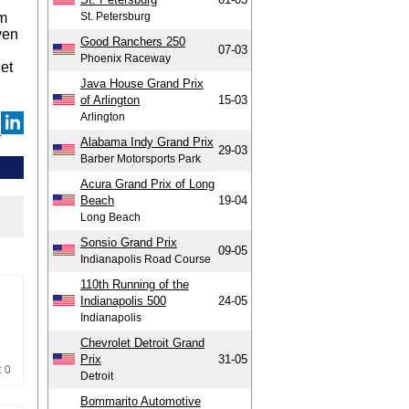
om
St. Petersburg
ven
Good Ranchers 250
07-03
Phoenix Raceway
het
Java House Grand Prix
of Arlington
15-03
Arlington
Alabama Indy Grand Prix
29-03
Barber Motorsports Park
Acura Grand Prix of Long
Beach
19-04
Long Beach
Sonsio Grand Prix
09-05
Indianapolis Road Course
110th Running of the
Indianapolis 500
24-05
Indianapolis
Chevrolet Detroit Grand
Prix
31-05
: 0
Detroit
Bommarito Automotive