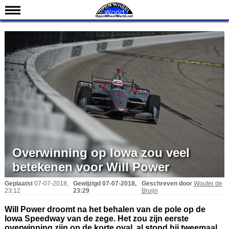
Nieuws
Kalender
Uitslagen
Standen
Coureurs
Teams
IndyCar 101
Indy 500
Overwinning op Iowa zou veel
English
betekenen voor Will Power
Geplaatst
07-07-2018,
Gewijzigd
07-07-2018,
Geschreven door
Wouter de
23:12
23:29
Bruijn
Will Power droomt na het behalen van de pole op de
Iowa Speedway van de zege. Het zou zijn eerste
overwinning zijn op de korte oval, al stond hij tweemaal