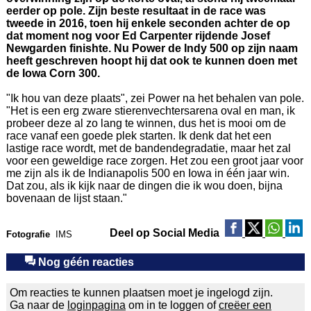
eerder op pole. Zijn beste resultaat in de race was
tweede in 2016, toen hij enkele seconden achter de op
dat moment nog voor Ed Carpenter rijdende Josef
Newgarden finishte. Nu Power de Indy 500 op zijn naam
heeft geschreven hoopt hij dat ook te kunnen doen met
de Iowa Corn 300.
"Ik hou van deze plaats", zei Power na het behalen van pole.
"Het is een erg zware stierenvechtersarena oval en man, ik
probeer deze al zo lang te winnen, dus het is mooi om de
race vanaf een goede plek starten. Ik denk dat het een
lastige race wordt, met de bandendegradatie, maar het zal
voor een geweldige race zorgen. Het zou een groot jaar voor
me zijn als ik de Indianapolis 500 en Iowa in één jaar win.
Dat zou, als ik kijk naar de dingen die ik wou doen, bijna
bovenaan de lijst staan."
Deel op Social Media
Fotografie
IMS
Nog géén reacties
Om reacties te kunnen plaatsen moet je ingelogd zijn.
Ga naar de
loginpagina
om in te loggen of
creëer een