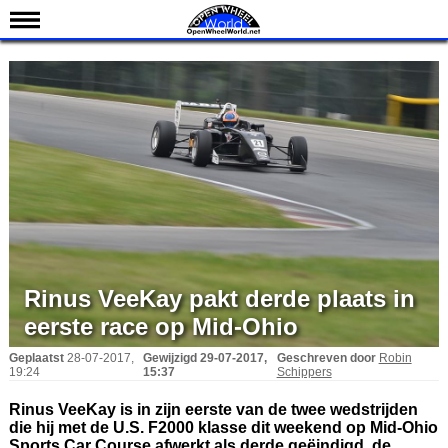
Nieuws
Kalender
Uitslagen
Standen
Coureurs
Teams
IndyCar 101
Indy 500
Rinus VeeKay pakt derde plaats in
eerste race op Mid-Ohio
English
Geplaatst
28-07-2017,
Gewijzigd
29-07-2017,
Geschreven door
Robin
19:24
15:37
Schippers
Rinus VeeKay is in zijn eerste van de twee wedstrijden
die hij met de U.S. F2000 klasse dit weekend op Mid-Ohio
Sports Car Course afwerkt als derde geëindigd, de