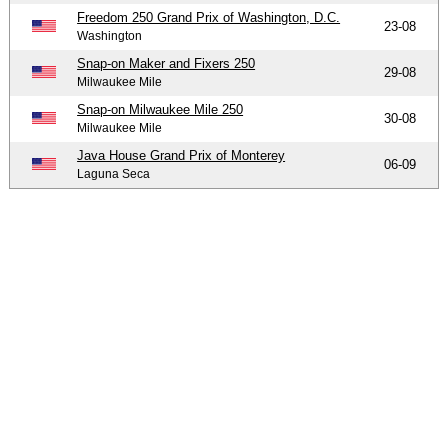
Freedom 250 Grand Prix of Washington, D.C.
23-08
Washington
Snap-on Maker and Fixers 250
29-08
Milwaukee Mile
Snap-on Milwaukee Mile 250
30-08
Milwaukee Mile
Java House Grand Prix of Monterey
06-09
Laguna Seca
-
-
-
© 2004-2026 OpenWheelWorld.net
Privacy
Disclaimer
Over
-
ons
Contact