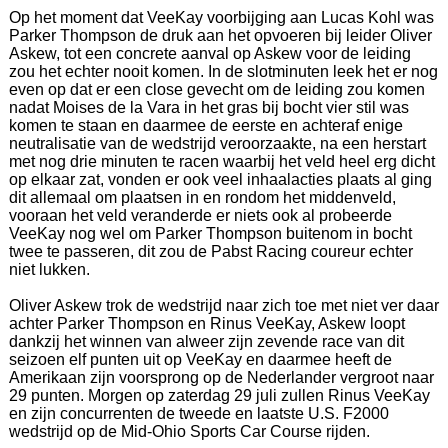
Op het moment dat VeeKay voorbijging aan Lucas Kohl was
Parker Thompson de druk aan het opvoeren bij leider Oliver
Askew, tot een concrete aanval op Askew voor de leiding
zou het echter nooit komen. In de slotminuten leek het er nog
even op dat er een close gevecht om de leiding zou komen
nadat Moises de la Vara in het gras bij bocht vier stil was
komen te staan en daarmee de eerste en achteraf enige
neutralisatie van de wedstrijd veroorzaakte, na een herstart
met nog drie minuten te racen waarbij het veld heel erg dicht
op elkaar zat, vonden er ook veel inhaalacties plaats al ging
dit allemaal om plaatsen in en rondom het middenveld,
vooraan het veld veranderde er niets ook al probeerde
VeeKay nog wel om Parker Thompson buitenom in bocht
twee te passeren, dit zou de Pabst Racing coureur echter
niet lukken.
Oliver Askew trok de wedstrijd naar zich toe met niet ver daar
achter Parker Thompson en Rinus VeeKay, Askew loopt
dankzij het winnen van alweer zijn zevende race van dit
seizoen elf punten uit op VeeKay en daarmee heeft de
Amerikaan zijn voorsprong op de Nederlander vergroot naar
29 punten. Morgen op zaterdag 29 juli zullen Rinus VeeKay
en zijn concurrenten de tweede en laatste U.S. F2000
wedstrijd op de Mid-Ohio Sports Car Course rijden.