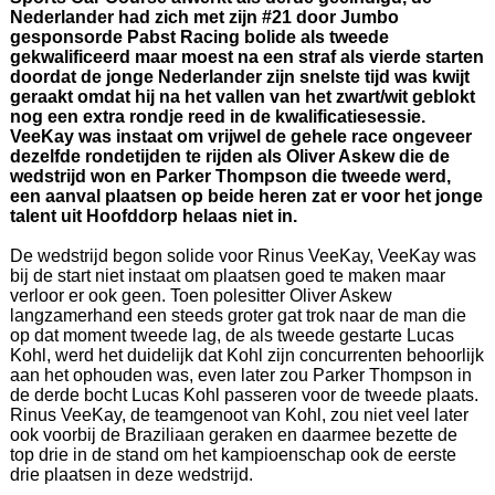
Nederlander had zich met zijn #21 door Jumbo
gesponsorde Pabst Racing bolide als tweede
gekwalificeerd maar moest na een straf als vierde starten
doordat de jonge Nederlander zijn snelste tijd was kwijt
geraakt omdat hij na het vallen van het zwart/wit geblokt
nog een extra rondje reed in de kwalificatiesessie.
VeeKay was instaat om vrijwel de gehele race ongeveer
dezelfde rondetijden te rijden als Oliver Askew die de
wedstrijd won en Parker Thompson die tweede werd,
een aanval plaatsen op beide heren zat er voor het jonge
talent uit Hoofddorp helaas niet in.
De wedstrijd begon solide voor Rinus VeeKay, VeeKay was
bij de start niet instaat om plaatsen goed te maken maar
verloor er ook geen. Toen polesitter Oliver Askew
langzamerhand een steeds groter gat trok naar de man die
op dat moment tweede lag, de als tweede gestarte Lucas
Kohl, werd het duidelijk dat Kohl zijn concurrenten behoorlijk
aan het ophouden was, even later zou Parker Thompson in
de derde bocht Lucas Kohl passeren voor de tweede plaats.
Rinus VeeKay, de teamgenoot van Kohl, zou niet veel later
ook voorbij de Braziliaan geraken en daarmee bezette de
top drie in de stand om het kampioenschap ook de eerste
drie plaatsen in deze wedstrijd.