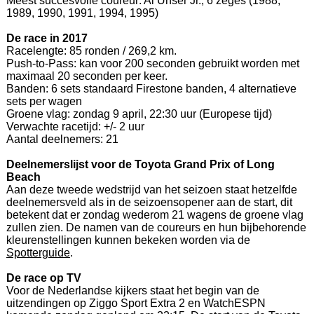
Meest succesvolle coureur: Al Unser Jr., 6 zeges (1988,
1989, 1990, 1991, 1994, 1995)
De race in 2017
Racelengte: 85 ronden / 269,2 km.
Push-to-Pass: kan voor 200 seconden gebruikt worden met
maximaal 20 seconden per keer.
Banden: 6 sets standaard Firestone banden, 4 alternatieve
sets per wagen
Groene vlag: zondag 9 april, 22:30 uur (Europese tijd)
Verwachte racetijd: +/- 2 uur
Aantal deelnemers: 21
Deelnemerslijst voor de Toyota Grand Prix of Long
Beach
Aan deze tweede wedstrijd van het seizoen staat hetzelfde
deelnemersveld als in de seizoensopener aan de start, dit
betekent dat er zondag wederom 21 wagens de groene vlag
zullen zien. De namen van de coureurs en hun bijbehorende
kleurenstellingen kunnen bekeken worden via de
Spotterguide
.
De race op TV
Voor de Nederlandse kijkers staat het begin van de
uitzendingen op Ziggo Sport Extra 2 en WatchESPN