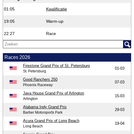
01:05
Kwalificatie
19:05
Warm-up
22:27
Race
Races 2026
Firestone Grand Prix of St. Petersburg
01-03
St. Petersburg
Good Ranchers 250
07-03
Phoenix Raceway
Java House Grand Prix of Arlington
15-03
Arlington
Alabama Indy Grand Prix
29-03
Barber Motorsports Park
Acura Grand Prix of Long Beach
19-04
Long Beach