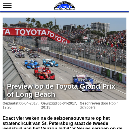
Nieuws
Kalender
Uitslagen
Standen
Coureurs
Teams
IndyCar 101
Indy 500
Preview op de Toyota Grand Prix
English
of Long Beach
Geplaatst
06-04-2017,
Gewijzigd
06-04-2017,
Geschreven door
Robin
19:20
20:15
Schippers
Exact vier weken na de seizoensouverture op het
stratencircuit van St. Petersburg staat de tweede
wedstrijd van het Verizon IndyCar Series seizoen op de