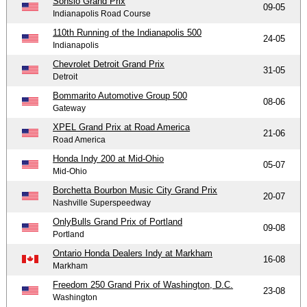
Sonsio Grand Prix
09-05
Indianapolis Road Course
110th Running of the Indianapolis 500
24-05
Indianapolis
Chevrolet Detroit Grand Prix
31-05
Detroit
Bommarito Automotive Group 500
08-06
Gateway
XPEL Grand Prix at Road America
21-06
Road America
Honda Indy 200 at Mid-Ohio
05-07
Mid-Ohio
Borchetta Bourbon Music City Grand Prix
20-07
Nashville Superspeedway
OnlyBulls Grand Prix of Portland
09-08
Portland
Ontario Honda Dealers Indy at Markham
16-08
Markham
Freedom 250 Grand Prix of Washington, D.C.
23-08
Washington