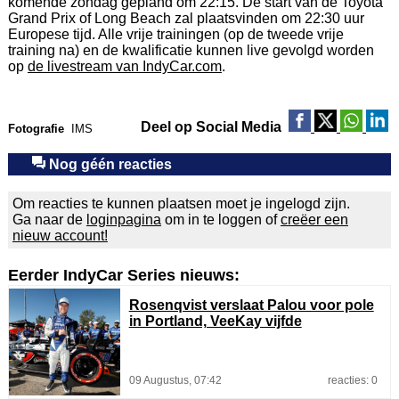
komende zondag gepland om 22:15. De start van de Toyota
Grand Prix of Long Beach zal plaatsvinden om 22:30 uur
Europese tijd. Alle vrije trainingen (op de tweede vrije
training na) en de kwalificatie kunnen live gevolgd worden
op
de livestream van IndyCar.com
.
Deel op Social Media
Fotografie
IMS
Nog géén reacties
Om reacties te kunnen plaatsen moet je ingelogd zijn.
Ga naar de
loginpagina
om in te loggen of
creëer een
nieuw account!
Eerder IndyCar Series nieuws:
Rosenqvist verslaat Palou voor pole
in Portland, VeeKay vijfde
09 Augustus, 07:42
reacties: 0