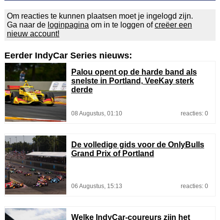
Om reacties te kunnen plaatsen moet je ingelogd zijn.
Ga naar de
loginpagina
om in te loggen of
creëer een
nieuw account!
Eerder IndyCar Series nieuws:
Palou opent op de harde band als
snelste in Portland, VeeKay sterk
derde
08 Augustus, 01:10
reacties: 0
De volledige gids voor de OnlyBulls
Grand Prix of Portland
06 Augustus, 15:13
reacties: 0
Welke IndyCar-coureurs zijn het