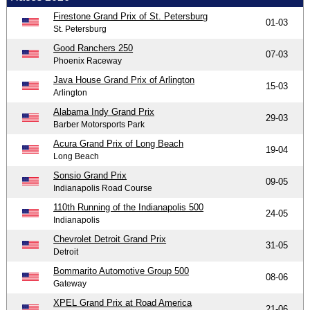
Firestone Grand Prix of St. Petersburg
01-03
St. Petersburg
Good Ranchers 250
07-03
Phoenix Raceway
Java House Grand Prix of Arlington
15-03
Arlington
Alabama Indy Grand Prix
29-03
Barber Motorsports Park
Acura Grand Prix of Long Beach
19-04
Long Beach
Sonsio Grand Prix
09-05
Indianapolis Road Course
110th Running of the Indianapolis 500
24-05
Indianapolis
Chevrolet Detroit Grand Prix
31-05
Detroit
Bommarito Automotive Group 500
08-06
Gateway
XPEL Grand Prix at Road America
21-06