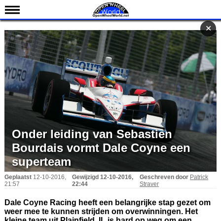
Nieuws
✕
✕
Kalender
Uitslagen
Standen
Coureurs
Teams
IndyCar 101
Onder leiding van Sebastien
Indy 500
Bourdais vormt Dale Coyne een
English
superteam
Geplaatst
12-10-2016,
Gewijzigd
12-10-2016,
Geschreven door
Patrick
21:57
22:44
Straver
Dale Coyne Racing heeft een belangrijke stap gezet om
weer mee te kunnen strijden om overwinningen. Het
kleine team uit Plainfield, IL is hard op weg om een