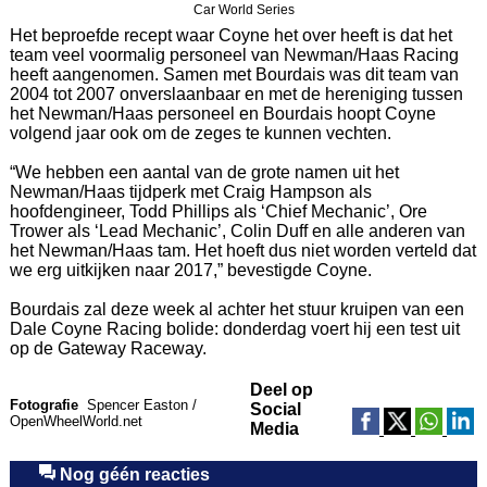
Car World Series
Het beproefde recept waar Coyne het over heeft is dat het
team veel voormalig personeel van Newman/Haas Racing
heeft aangenomen. Samen met Bourdais was dit team van
2004 tot 2007 onverslaanbaar en met de hereniging tussen
het Newman/Haas personeel en Bourdais hoopt Coyne
volgend jaar ook om de zeges te kunnen vechten.
“We hebben een aantal van de grote namen uit het
Newman/Haas tijdperk met Craig Hampson als
hoofdengineer, Todd Phillips als ‘Chief Mechanic’, Ore
Trower als ‘Lead Mechanic’, Colin Duff en alle anderen van
het Newman/Haas tam. Het hoeft dus niet worden verteld dat
we erg uitkijken naar 2017,” bevestigde Coyne.
Bourdais zal deze week al achter het stuur kruipen van een
Dale Coyne Racing bolide: donderdag voert hij een test uit
op de Gateway Raceway.
Deel op
Fotografie
Spencer Easton /
Social
OpenWheelWorld.net
Media
Nog géén reacties