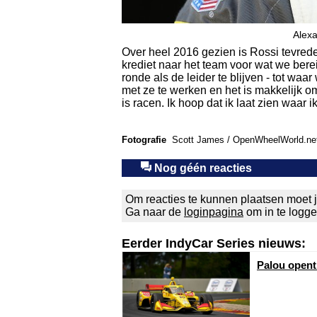
Alex
Over heel 2016 gezien is Rossi tevred
krediet naar het team voor wat we ber
ronde als de leider te blijven - tot wa
met ze te werken en het is makkelijk o
is racen. Ik hoop dat ik laat zien waar i
Fotografie
Scott James / OpenWheelWorld.ne
Nog géén reacties
Om reacties te kunnen plaatsen moet j
Ga naar de
loginpagina
om in te logg
Eerder IndyCar Series nieuws:
Palou opent