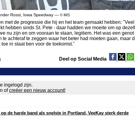
ander Rossi, Iowa Speedway —
© IMS
en met de progressie die hij en het team gemaakt hebben: "Veel
eikt hebben sinds St. Pete - daar hadden we moeite om op dezel
ar we nu zijn en om vooraan te staan, legitiem. Het was een geno
m te achteraf te zeggen waar het beter had moeten gaan, maar d
k toe in staat ben voor de toekomst."
Deel op Social Media
t
e ingelogd zijn.
en of
creëer een nieuw account!
 op de harde band als snelste in Portland, VeeKay sterk derde