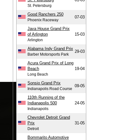
St. Petersburg
Good Ranchers 250
07-03
Phoenix Raceway
Java House Grand Prix
of Arlington
15-03
Arlington
Alabama Indy Grand Prix
29-03
Barber Motorsports Park
Acura Grand Prix of Long
Beach
19-04
Long Beach
Sonsio Grand Prix
09-05
Indianapolis Road Course
110th Running of the
Indianapolis 500
24-05
Indianapolis
Chevrolet Detroit Grand
Prix
31-05
Detroit
Bommarito Automotive