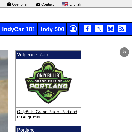
Over ons
Contact
English
IndyCar 101
Indy 500
✕
Volgende Race
OnlyBulls Grand Prix of Portland
09 Augustus
Portland