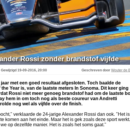
xander Rossi zonder brandstof vijfde
Gewijzigd
19-09-2016, 20:00
Geschreven door
Wouter de B
 jaar met een goed resultaat afgesloten. Toch baalde de
the Year is, van de laatste meters In Sonoma. Dit keer ging
rdat Rossi niet meer genoeg brandstof had om de laatste b
ay hem in om toch nog als beste coureur van Andretti
rolde nog wel als vijfde over de finish.
bocht," verklaarde de 24-jarige Alexander Rossi dan ook. "Het is
te komen aan het einde. Maar het is gek zoals deze sport werkt
 we op dezelfde manier. Het is zoals het soms gaat."