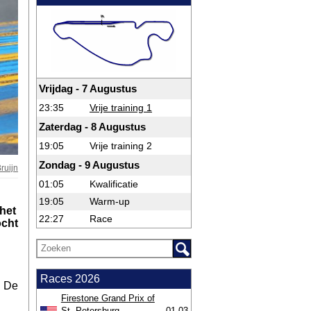
Vrijdag - 7 Augustus
23:35
Vrije training 1
Zaterdag - 8 Augustus
19:05
Vrije training 2
Zondag - 9 Augustus
ruijn
01:05
Kwalificatie
19:05
Warm-up
 het
22:27
Race
ocht
Races 2026
. De
Firestone Grand Prix of
St. Petersburg
01-03