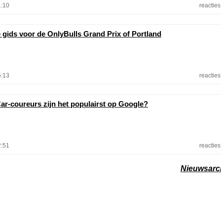
1:10
reacties
e gids voor de OnlyBulls Grand Prix of Portland
5:13
reacties
ar-coureurs zijn het populairst op Google?
2:51
reacties
Nieuwsarc