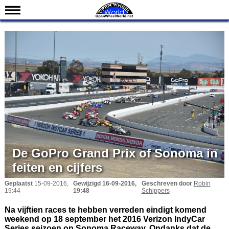
Nieuws
Kalender
Uitslagen
Standen
Coureurs
Teams
IndyCar 101
Indy 500
De GoPro Grand Prix of Sonoma in
English
feiten en cijfers
Geplaatst
15-09-2016,
Gewijzigd
16-09-2016,
Geschreven door
Robin
19:44
19:48
Schippers
Na vijftien races te hebben verreden eindigt komend
weekend op 18 september het 2016 Verizon IndyCar
Series seizoen op Sonoma Raceway. Ondanks dat de