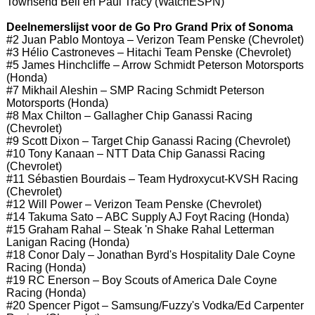
Townsend Bell en Paul Tracy (WatchESPN)
Deelnemerslijst voor de Go Pro Grand Prix of Sonoma
#2 Juan Pablo Montoya – Verizon Team Penske (Chevrolet)
#3 Hélio Castroneves – Hitachi Team Penske (Chevrolet)
#5 James Hinchcliffe – Arrow Schmidt Peterson Motorsports
(Honda)
#7 Mikhail Aleshin – SMP Racing Schmidt Peterson
Motorsports (Honda)
#8 Max Chilton – Gallagher Chip Ganassi Racing
(Chevrolet)
#9 Scott Dixon – Target Chip Ganassi Racing (Chevrolet)
#10 Tony Kanaan – NTT Data Chip Ganassi Racing
(Chevrolet)
#11 Sébastien Bourdais – Team Hydroxycut-KVSH Racing
(Chevrolet)
#12 Will Power – Verizon Team Penske (Chevrolet)
#14 Takuma Sato – ABC Supply AJ Foyt Racing (Honda)
#15 Graham Rahal – Steak 'n Shake Rahal Letterman
Lanigan Racing (Honda)
#18 Conor Daly – Jonathan Byrd's Hospitality Dale Coyne
Racing (Honda)
#19 RC Enerson – Boy Scouts of America Dale Coyne
Racing (Honda)
#20 Spencer Pigot – Samsung/Fuzzy's Vodka/Ed Carpenter