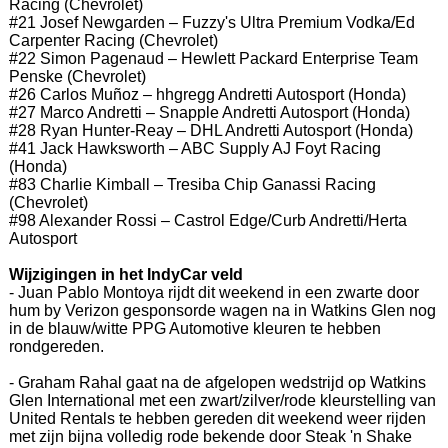
Racing (Chevrolet)
#21 Josef Newgarden – Fuzzy's Ultra Premium Vodka/Ed
Carpenter Racing (Chevrolet)
#22 Simon Pagenaud – Hewlett Packard Enterprise Team
Penske (Chevrolet)
#26 Carlos Muñoz – hhgregg Andretti Autosport (Honda)
#27 Marco Andretti – Snapple Andretti Autosport (Honda)
#28 Ryan Hunter-Reay – DHL Andretti Autosport (Honda)
#41 Jack Hawksworth – ABC Supply AJ Foyt Racing
(Honda)
#83 Charlie Kimball – Tresiba Chip Ganassi Racing
(Chevrolet)
#98 Alexander Rossi – Castrol Edge/Curb Andretti/Herta
Autosport
Wijzigingen in het IndyCar veld
- Juan Pablo Montoya rijdt dit weekend in een zwarte door
hum by Verizon gesponsorde wagen na in Watkins Glen nog
in de blauw/witte PPG Automotive kleuren te hebben
rondgereden.
- Graham Rahal gaat na de afgelopen wedstrijd op Watkins
Glen International met een zwart/zilver/rode kleurstelling van
United Rentals te hebben gereden dit weekend weer rijden
met zijn bijna volledig rode bekende door Steak 'n Shake