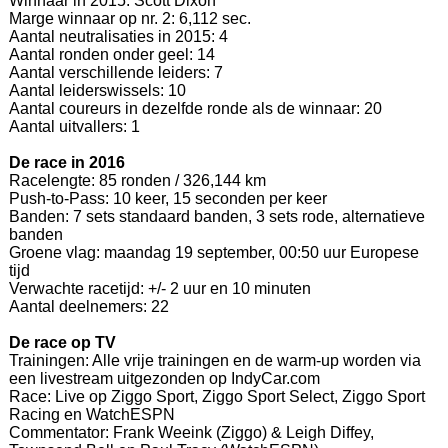
Winnaar in 2015: Scott Dixon
Marge winnaar op nr. 2: 6,112 sec.
Aantal neutralisaties in 2015: 4
Aantal ronden onder geel: 14
Aantal verschillende leiders: 7
Aantal leiderswissels: 10
Aantal coureurs in dezelfde ronde als de winnaar: 20
Aantal uitvallers: 1
De race in 2016
Racelengte: 85 ronden / 326,144 km
Push-to-Pass: 10 keer, 15 seconden per keer
Banden: 7 sets standaard banden, 3 sets rode, alternatieve
banden
Groene vlag: maandag 19 september, 00:50 uur Europese
tijd
Verwachte racetijd: +/- 2 uur en 10 minuten
Aantal deelnemers: 22
De race op TV
Trainingen: Alle vrije trainingen en de warm-up worden via
een livestream uitgezonden op IndyCar.com
Race: Live op Ziggo Sport, Ziggo Sport Select, Ziggo Sport
Racing en WatchESPN
Commentator: Frank Weeink (Ziggo) & Leigh Diffey,