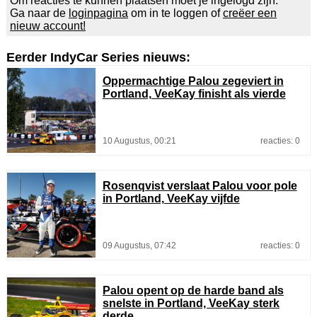
Om reacties te kunnen plaatsen moet je ingelogd zijn.
Ga naar de
loginpagina
om in te loggen of
creëer een
nieuw account!
Eerder IndyCar Series nieuws:
Oppermachtige Palou zegeviert in
Portland, VeeKay finisht als vierde
10 Augustus, 00:21
reacties: 0
Rosenqvist verslaat Palou voor pole
in Portland, VeeKay vijfde
09 Augustus, 07:42
reacties: 0
Palou opent op de harde band als
snelste in Portland, VeeKay sterk
derde