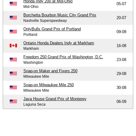
Honda Indy 200 at Mid-Ohio
05-07
Mid-Ohio
Borchetta Bourbon Music City Grand Prix
20-07
Nashville Superspeedway
OnlyBulls Grand Prix of Portland
09-08
Portland
Ontario Honda Dealers Indy at Markham
16-08
Markham
Freedom 250 Grand Prix of Washington, D.C.
23-08
Washington
Snap-on Maker and Fixers 250
29-08
Milwaukee Mile
Snap-on Milwaukee Mile 250
30-08
Milwaukee Mile
Java House Grand Prix of Monterey
06-09
Laguna Seca