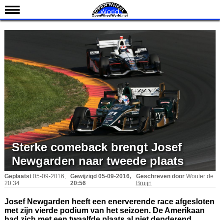
Nieuws
Kalender
Uitslagen
Standen
Coureurs
Teams
IndyCar 101
Indy 500
Sterke comeback brengt Josef
English
Newgarden naar tweede plaats
Geplaatst
05-09-2016,
Gewijzigd
05-09-2016,
Geschreven door
Wouter de
20:34
20:56
Bruijn
Josef Newgarden heeft een enerverende race afgesloten
met zijn vierde podium van het seizoen. De Amerikaan
had zich met een twaalfde plaats al niet denderend