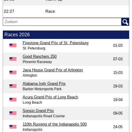
22:27
Race
Races 2026
Firestone Grand Prix of St. Petersburg
01-03
St. Petersburg
Good Ranchers 250
07-03
Phoenix Raceway
Java House Grand Prix of Arlington
15-03
Arlington
Alabama Indy Grand Prix
29-03
Barber Motorsports Park
Acura Grand Prix of Long Beach
19-04
Long Beach
Sonsio Grand Prix
09-05
Indianapolis Road Course
110th Running of the Indianapolis 500
24-05
Indianapolis