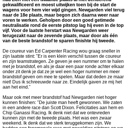
gekwalificeerd en moest uitwijken toen bij de start de
wagens voor hem vier wijd gingen. Newgarden viel terug
naar de 18e plaats, maar begon zich daarna weer naar
voren te werken. Geholpen door een goed getimede
neutralisatie rond de eerste pitstop lag hij even in de top
vijf. Voor de laatste herstart was Newgarden weer
terugezakt naar de zevende plaats, maar door als één
van de beste brandstof te sparen finishte hij tweede.
De coureur van Ed Carpenter Racing wou graag sneller in
zijn laatste stint: "Er is een klein verschil tussen de coureur
en zijn teamstrategen. Ze geven je een nummer om te halen
met je brandstof, en als je daar een paar ronde achter elkaar
onder zit denk je dat ze je wel een hoger nummer en meer
brandstof geven om mee te spelen. Maar dat deden ze maar
niet! Dus ik schreeuwde naar ze. Eindelijk gaven ze mij het
aan het eind."
Maar ook met meer brandstof had Newgarden niet hoger
kunnen finishen: "De juiste man heeft gewonnen. We zaten
in een andere race dan Scott Dixon. Felicitaties aan hem en
Chip Ganassi Racing. Ik denk niet dat we ontevreden
kunnen zijn met de tweede plaats. Het was een zwaar
weekend. Ik denk dat we sterk teruggekomen zijn. We