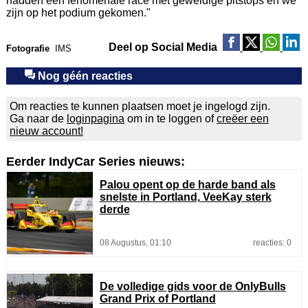
hadden een fenomenale race met geweldige pitstops en we
zijn op het podium gekomen."
Deel op Social Media
Fotografie
IMS
Nog géén reacties
Om reacties te kunnen plaatsen moet je ingelogd zijn.
Ga naar de
loginpagina
om in te loggen of
creëer een
nieuw account!
Eerder IndyCar Series nieuws:
Palou opent op de harde band als
snelste in Portland, VeeKay sterk
derde
08 Augustus, 01:10
reacties: 0
De volledige gids voor de OnlyBulls
Grand Prix of Portland