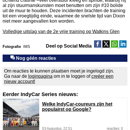
ochtend crashte –veel overstuur kreeg en spinde, waarbij hij
al zijn stuurmanskunsten moet benutten om zijn #10 bolide
uit de muur te houden. Deze incidenten brachten de training
tot een vroegtijdig einde, waarmee de snelste tijd van Dixon
niet meer aangevallen kon worden.
Volledige uitslag van de 2e vrije training op Watkins Glen
Deel op Social Media
Fotografie
IMS
Nog géén reacties
Om reacties te kunnen plaatsen moet je ingelogd zijn.
Ga naar de
loginpagina
om in te loggen of
creëer een
nieuw account!
Eerder IndyCar Series nieuws:
Welke IndyCar-coureurs zijn het
populairst op Google?
03 Augustus, 22:51
reacties: 0