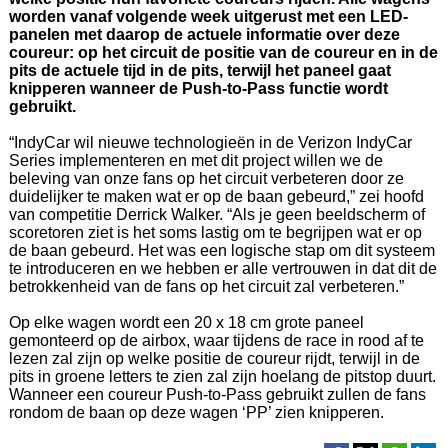
worden vanaf volgende week uitgerust met een LED-
panelen met daarop de actuele informatie over deze
coureur: op het circuit de positie van de coureur en in de
pits de actuele tijd in de pits, terwijl het paneel gaat
knipperen wanneer de Push-to-Pass functie wordt
gebruikt.
“IndyCar wil nieuwe technologieën in de Verizon IndyCar
Series implementeren en met dit project willen we de
beleving van onze fans op het circuit verbeteren door ze
duidelijker te maken wat er op de baan gebeurd,” zei hoofd
van competitie Derrick Walker. “Als je geen beeldscherm of
scoretoren ziet is het soms lastig om te begrijpen wat er op
de baan gebeurd. Het was een logische stap om dit systeem
te introduceren en we hebben er alle vertrouwen in dat dit de
betrokkenheid van de fans op het circuit zal verbeteren.”
Op elke wagen wordt een 20 x 18 cm grote paneel
gemonteerd op de airbox, waar tijdens de race in rood af te
lezen zal zijn op welke positie de coureur rijdt, terwijl in de
pits in groene letters te zien zal zijn hoelang de pitstop duurt.
Wanneer een coureur Push-to-Pass gebruikt zullen de fans
rondom de baan op deze wagen ‘PP’ zien knipperen.