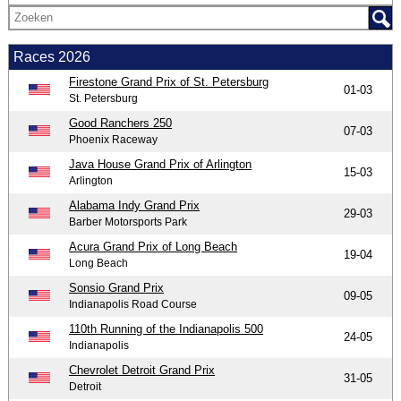
Races 2026
Firestone Grand Prix of St. Petersburg
01-03
St. Petersburg
Good Ranchers 250
07-03
Phoenix Raceway
Java House Grand Prix of Arlington
15-03
Arlington
Alabama Indy Grand Prix
29-03
Barber Motorsports Park
Acura Grand Prix of Long Beach
19-04
Long Beach
Sonsio Grand Prix
09-05
Indianapolis Road Course
110th Running of the Indianapolis 500
24-05
Indianapolis
Chevrolet Detroit Grand Prix
31-05
Detroit