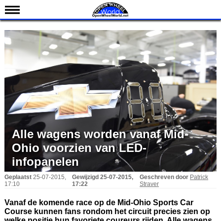
Nieuws
Kalender
Uitslagen
Standen
Coureurs
Teams
IndyCar 101
Alle wagens worden vanaf Mid-
Indy 500
Ohio voorzien van LED-
English
infopanelen
Geplaatst
25-07-2015,
Gewijzigd
25-07-2015,
Geschreven door
Patrick
17:10
17:22
Straver
Vanaf de komende race op de Mid-Ohio Sports Car
Course kunnen fans rondom het circuit precies zien op
welke positie hun favoriete coureurs rijden. Alle wagens