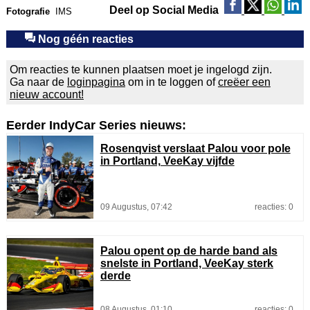
Deel op Social Media
Fotografie
IMS
Nog géén reacties
Om reacties te kunnen plaatsen moet je ingelogd zijn.
Ga naar de
loginpagina
om in te loggen of
creëer een
nieuw account!
Eerder IndyCar Series nieuws:
Rosenqvist verslaat Palou voor pole
in Portland, VeeKay vijfde
09 Augustus, 07:42
reacties: 0
Palou opent op de harde band als
snelste in Portland, VeeKay sterk
derde
08 Augustus, 01:10
reacties: 0