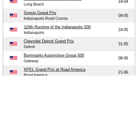
19-04
Long Beach
Sonsio Grand Prix
09-05
Indianapolis Road Course
110th Running of the Indianapolis 500
24-05
Indianapolis
Chevrolet Detroit Grand Prix
31-05
Detroit
Bommarito Automotive Group 500
08-06
Gateway
XPEL Grand Prix at Road America
21-06
Road America
Honda Indy 200 at Mid-Ohio
05-07
Mid-Ohio
Borchetta Bourbon Music City Grand Prix
20-07
Nashville Superspeedway
OnlyBulls Grand Prix of Portland
09-08
Portland
Ontario Honda Dealers Indy at Markham
16-08
Markham