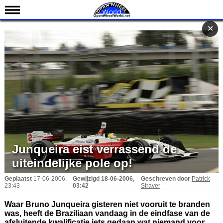
Nieuws
✕
✕
Kalender
Uitslagen
Standen
Coureurs
Teams
IndyCar 101
Indy 500
Junqueira eist verrassend de
English
uiteindelijke pole op!
Geplaatst
17-06-2006,
Gewijzigd
18-06-2006,
Geschreven door
Patrick
23:43
03:42
Straver
Waar Bruno Junqueira gisteren niet vooruit te branden
was, heeft de Braziliaan vandaag in de eindfase van de
afsluitende kwalificatie iets gedaan wat niemand voor