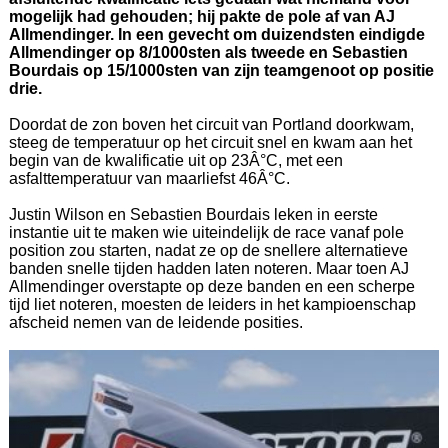
mogelijk had gehouden; hij pakte de pole af van AJ
Allmendinger. In een gevecht om duizendsten eindigde
Allmendinger op 8/1000sten als tweede en Sebastien
Bourdais op 15/1000sten van zijn teamgenoot op positie
drie.
Doordat de zon boven het circuit van Portland doorkwam,
steeg de temperatuur op het circuit snel en kwam aan het
begin van de kwalificatie uit op 23Â°C, met een
asfalttemperatuur van maarliefst 46Â°C.
Justin Wilson en Sebastien Bourdais leken in eerste
instantie uit te maken wie uiteindelijk de race vanaf pole
position zou starten, nadat ze op de snellere alternatieve
banden snelle tijden hadden laten noteren. Maar toen AJ
Allmendinger overstapte op deze banden en een scherpe
tijd liet noteren, moesten de leiders in het kampioenschap
afscheid nemen van de leidende posities.