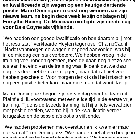
en kwalificeerde zijn wagen op een keurige dertiende
positie. Mario Dominguez moest nog wennen aan zijn
nieuwe team, na begin deze week te zijn ontslagen bij
Forsythe Racing. De Mexicaan eindigde zijn eerste dag
voor Dale Coyne als vijftiende.
"We hadden een goede kwalificatie en ben daarom blij met
het resultaat," verklaarde Heylen tegenover ChampCar.nl.
"Nadat vanmorgen de wagen niet goed aanvoelde, was hij
in de middag een stuk verbeterd. We hebben vroeg in de
training veel ronden gereden, toen de baan nog niet zo snel
als aan het eind van de training was. Ik denk dat we daar
nog iets door hebben laten liggen, maar dat zal niet veel
hebben gescheeld. Voor morgen denk ik dat het misschien
nog een positie beter kan, maar meer dan dat wordt lastig."
Mario Dominguez begon zijn eerste dag voor het team uit
Plainfield, IL voortvarend met een elfde tijd in de eerste vrije
training. Tijdens de tweede training liet hij al iets verval zien
met positie dertien, waarna hij in de kwalificatie verder
terugzakte en de sessie afsloot als vijftiende.
"We hadden problemen met overstuur en ik kwam er maar
niet van af," zei Dominguez. "We hadden het al een beetje in