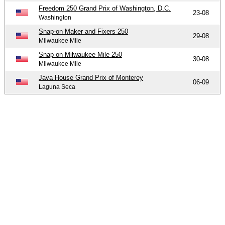
Freedom 250 Grand Prix of Washington, D.C.
23-08
Washington
Snap-on Maker and Fixers 250
29-08
Milwaukee Mile
Snap-on Milwaukee Mile 250
30-08
Milwaukee Mile
Java House Grand Prix of Monterey
06-09
Laguna Seca
-
-
-
© 2004-2026 OpenWheelWorld.net
Privacy
Disclaimer
Over
-
ons
Contact