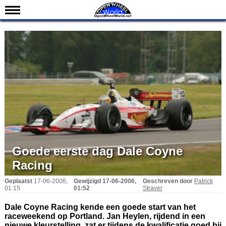
Nieuws
Kalender
Uitslagen
Standen
Coureurs
Teams
IndyCar 101
Indy 500
Goede eerste dag Dale Coyne
English
Racing
Geplaatst
17-06-2006,
Gewijzigd
17-06-2006,
Geschreven door
Patrick
01:15
01:52
Straver
Dale Coyne Racing kende een goede start van het
raceweekend op Portland. Jan Heylen, rijdend in een
nieuwe kleurstelling, zat er tijdens de kwalificatie goed bij