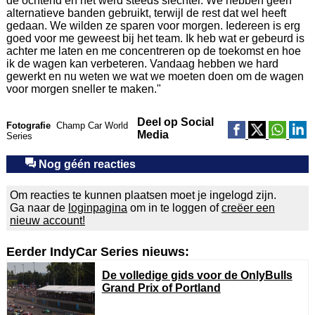
de ochtend en het werd steeds slechter. We hebben geen
alternatieve banden gebruikt, terwijl de rest dat wel heeft
gedaan. We wilden ze sparen voor morgen. Iedereen is erg
goed voor me geweest bij het team. Ik heb wat er gebeurd is
achter me laten en me concentreren op de toekomst en hoe
ik de wagen kan verbeteren. Vandaag hebben we hard
gewerkt en nu weten we wat we moeten doen om de wagen
voor morgen sneller te maken."
Deel op Social
Fotografie
Champ Car World
Media
Series
Nog géén reacties
Om reacties te kunnen plaatsen moet je ingelogd zijn.
Ga naar de
loginpagina
om in te loggen of
creëer een
nieuw account!
Eerder IndyCar Series nieuws:
De volledige gids voor de OnlyBulls
Grand Prix of Portland