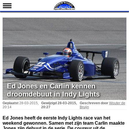
Nieuws
Kalender
Uitslagen
Standen
Coureurs
Teams
IndyCar 101
Indy 500
Ed Jones en Carlin kennen
droomdebuut in Indy Lights
English
Geplaatst
28-03-2015,
Gewijzigd
28-03-2015,
Geschreven door
Wouter de
20:14
20:27
Bruijn
Ed Jones heeft de eerste Indy Lights race van het
weekend gewonnen. Samen met zijn team Carlin maakte
Jones zijn debuut in de serie. De coureur uit de