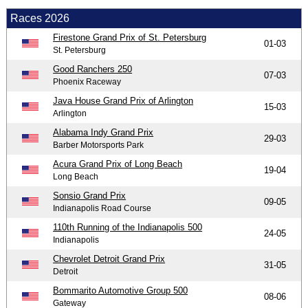
Races 2026
Firestone Grand Prix of St. Petersburg
01-03
St. Petersburg
Good Ranchers 250
07-03
Phoenix Raceway
Java House Grand Prix of Arlington
15-03
Arlington
Alabama Indy Grand Prix
29-03
Barber Motorsports Park
Acura Grand Prix of Long Beach
19-04
Long Beach
Sonsio Grand Prix
09-05
Indianapolis Road Course
110th Running of the Indianapolis 500
24-05
Indianapolis
Chevrolet Detroit Grand Prix
31-05
Detroit
Bommarito Automotive Group 500
08-06
Gateway