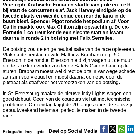
Verenigde Arabische Emiraten startte van pole en hield
bij start de concurrentie af. Jack Harvey eindigde op de
tweede plaats en was de enige coureur die lang in de
buurt bleef. Spencer Pigot rondde het podium af. Voor
Carlin maakte ook Max Chilton zijn opwachting. De ex-
Formule 1 coureur kende een slechte start en kwam
daarna in ronde 2 in botsing met Felix Serralles.
De botsing zou de enige neutralisatie van de race opleveren.
Vlak na de herstart duwde Matthew Brabham nog RC
Enerson in de rondte. Enerson hield zijn wagen uit de muur
en de race kon verder zonder de Safety Car de baan op te
sturen. Brabham moest wel direct de pits in vanwege schade
aan zijn voorvleugel en moest daarna opnieuw door de
pitstraat als straf voor het veroorzaken van de botsing.
In St. Petersburg maakte de nieuwe Indy Lights-wagen een
goed debuut. Geen van de coureurs viel uit met technische
problemen. Op zondag krijgt de 20-jarige Jones de kans zijn
debuutweekend helemaal perfect te maken in de tweede
race.
Deel op Social Media
Fotografie
Indy Lights