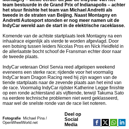
team bestuurde in de Grand Prix of Indianapolis – achter
het stuur finishte het team van Michael Andretti als
tweede in de straten van Beijing. Naast Montagny en
Andretti Autosport stonden er nog meer namen uit de
IndyCar wereld aan de start in de elektrische raceklasse.
Komende van de achtste startplaats leek Montagny na een
inhaalrace eigenlijk als vierde te worden afgevlagd. Door
een botsing tussen leiders Nicolas Pros en Nick Heidfeld in
de allerlaatste bocht schoof de Fransman echter door naar
de tweede plaats.
IndyCar veteraan Oriol Servia reed afgelopen weekend
eveneens een sterke race; rijdende voor het voormalig
IndyCar team Dragon Racing reed hij zijn wagen van de
tiende startplaats naar de zevende plaats aan het eind van
de race. Voormalig IndyCar rijdster Katherine Legge finishte
op een ronde achterstand als vijftiende, terwijl Takuma Sato
na eerdere technische problemen niet werd geklasseerd,
maar wel de snelste ronde van de race liet noteren.
Deel op
Fotografie
Michael Pina /
Social
OpenWheelWorld.net
Media