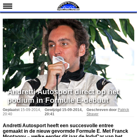
Nieuws
Kalender
Uitslagen
Standen
Coureurs
Teams
IndyCar 101
Indy 500
Andretti Autosport direct op het
English
podium in Formule E-debuut
Geplaatst
15-09-2014,
Gewijzigd
15-09-2014,
Geschreven door
Patrick
20:40
20:41
Straver
Andretti Autosport heeft een succesvolle entree
gemaakt in de nieuw gevormde Formule E. Met Franck
Montagny – welke eerder dit jaar de IndyCar van het