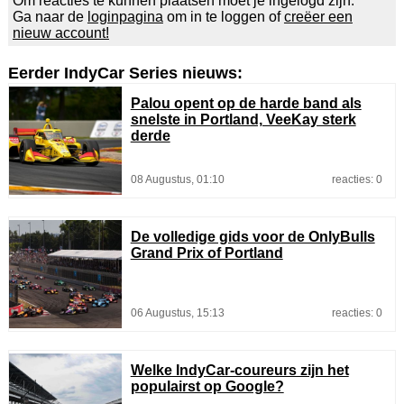
Om reacties te kunnen plaatsen moet je ingelogd zijn.
Ga naar de
loginpagina
om in te loggen of
creëer een
nieuw account!
Eerder IndyCar Series nieuws:
Palou opent op de harde band als
snelste in Portland, VeeKay sterk
derde
08 Augustus, 01:10
reacties: 0
De volledige gids voor de OnlyBulls
Grand Prix of Portland
06 Augustus, 15:13
reacties: 0
Welke IndyCar-coureurs zijn het
populairst op Google?