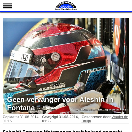
Nieuws
Kalender
Uitslagen
Standen
Coureurs
Teams
IndyCar 101
Indy 500
English
Geen vervanger voor Aleshin in
Fontana
Geplaatst
31-08-2014,
Gewijzigd
31-08-2014,
Geschreven door
Wouter de
01:16
01:22
Bruijn