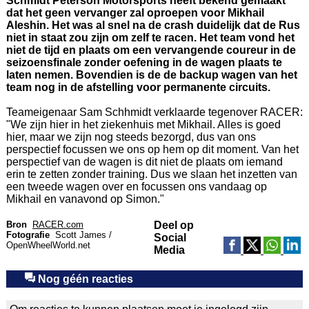
Schmidt Peterson Motorsports heeft bekend gemaakt
dat het geen vervanger zal oproepen voor Mikhail
Aleshin. Het was al snel na de crash duidelijk dat de Rus
niet in staat zou zijn om zelf te racen. Het team vond het
niet de tijd en plaats om een vervangende coureur in de
seizoensfinale zonder oefening in de wagen plaats te
laten nemen. Bovendien is de de backup wagen van het
team nog in de afstelling voor permanente circuits.
Teameigenaar Sam Schhmidt verklaarde tegenover RACER:
"We zijn hier in het ziekenhuis met Mikhail. Alles is goed
hier, maar we zijn nog steeds bezorgd, dus van ons
perspectief focussen we ons op hem op dit moment. Van het
perspectief van de wagen is dit niet de plaats om iemand
erin te zetten zonder training. Dus we slaan het inzetten van
een tweede wagen over en focussen ons vandaag op
Mikhail en vanavond op Simon."
Bron
RACER.com
Deel op
Fotografie
Scott James /
Social
OpenWheelWorld.net
Media
Nog géén reacties