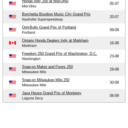
Honda Indy 200 at Mid-Ohio
05-07
Mid-Ohio
Borchetta Bourbon Music City Grand Prix
20-07
Nashville Superspeedway
OnlyBulls Grand Prix of Portland
09-08
Portland
Ontario Honda Dealers Indy at Markham
16-08
Markham
Freedom 250 Grand Prix of Washington, D.C.
23-08
Washington
Snap-on Maker and Fixers 250
29-08
Milwaukee Mile
Snap-on Milwaukee Mile 250
30-08
Milwaukee Mile
Java House Grand Prix of Monterey
06-09
Laguna Seca