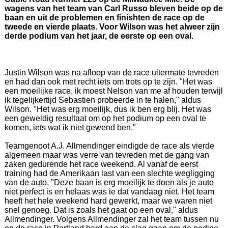
wagens van het team van Carl Russo bleven beide op de
baan en uit de problemen en finishten de race op de
tweede en vierde plaats. Voor Wilson was het alweer zijn
derde podium van het jaar, de eerste op een oval.
Justin Wilson was na afloop van de race uitermate tevreden
en had dan ook met recht iets om trots op te zijn. "Het was
een moeilijke race, ik moest Nelson van me af houden terwijl
ik tegelijkertijd Sebastien probeerde in te halen," aldus
Wilson. "Het was erg moeilijk, dus ik ben erg blij. Het was
een geweldig resultaat om op het podium op een oval te
komen, iets wat ik niet gewend ben."
Teamgenoot A.J. Allmendinger eindigde de race als vierde
algemeen maar was verre van tevreden met de gang van
zaken gedurende het race weekend. Al vanaf de eerst
training had de Amerikaan last van een slechte wegligging
van de auto. "Deze baan is erg moeilijk te doen als je auto
niet perfect is en helaas was ie dat vandaag niet. Het team
heeft het hele weekend hard gewerkt, maar we waren niet
snel genoeg. Dat is zoals het gaat op een oval," aldus
Allmendinger. Volgens Allmendinger zal het team tussen nu