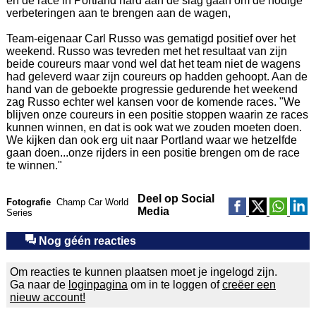
en de race in Portland hard aan de slag gaan om de nodige
verbeteringen aan te brengen aan de wagen,
Team-eigenaar Carl Russo was gematigd positief over het
weekend. Russo was tevreden met het resultaat van zijn
beide coureurs maar vond wel dat het team niet de wagens
had geleverd waar zijn coureurs op hadden gehoopt. Aan de
hand van de geboekte progressie gedurende het weekend
zag Russo echter wel kansen voor de komende races. "We
blijven onze coureurs in een positie stoppen waarin ze races
kunnen winnen, en dat is ook wat we zouden moeten doen.
We kijken dan ook erg uit naar Portland waar we hetzelfde
gaan doen...onze rijders in een positie brengen om de race
te winnen."
Deel op Social
Fotografie
Champ Car World
Media
Series
Nog géén reacties
Om reacties te kunnen plaatsen moet je ingelogd zijn.
Ga naar de
loginpagina
om in te loggen of
creëer een
nieuw account!