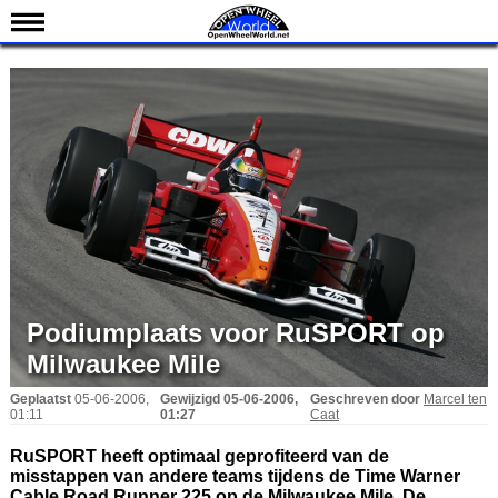
Nieuws
Kalender
Uitslagen
Standen
Coureurs
Teams
IndyCar 101
Indy 500
Podiumplaats voor RuSPORT op
English
Milwaukee Mile
Geplaatst
05-06-2006,
Gewijzigd
05-06-2006,
Geschreven door
Marcel ten
01:11
01:27
Caat
RuSPORT heeft optimaal geprofiteerd van de
misstappen van andere teams tijdens de Time Warner
Cable Road Runner 225 op de Milwaukee Mile. De