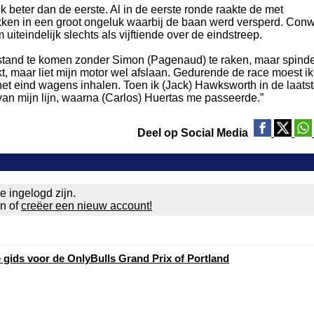
k beter dan de eerste. Al in de eerste ronde raakte de met
kken in een groot ongeluk waarbij de baan werd versperd. Con
iteindelijk slechts als vijftiende over de eindstreep.
tilstand te komen zonder Simon (Pagenaud) te raken, maar spinde
t, maar liet mijn motor wel afslaan. Gedurende de race moest ik
et eind wagens inhalen. Toen ik (Jack) Hawksworth in de laats
an mijn lijn, waarna (Carlos) Huertas me passeerde.”
Deel op Social Media
e ingelogd zijn.
en of
creëer een nieuw account!
e gids voor de OnlyBulls Grand Prix of Portland