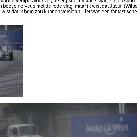
bandentemperatuur volgde erg snel en dat is wat je in dit soort
beetje nerveus met de rode vlag, maar ik wist dat Justin (Wils
 wist dat ik hem zou kunnen verslaan. Het was een fantastische