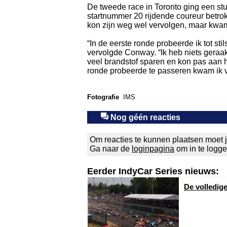
De tweede race in Toronto ging een stu
startnummer 20 rijdende coureur betro
kon zijn weg wel vervolgen, maar kwam u
“In de eerste ronde probeerde ik tot s
vervolgde Conway. “Ik heb niets geraak
veel brandstof sparen en kon pas aan h
ronde probeerde te passeren kwam ik v
Fotografie
IMS
Nog géén reacties
Om reacties te kunnen plaatsen moet j
Ga naar de
loginpagina
om in te logg
Eerder IndyCar Series nieuws:
De volledig