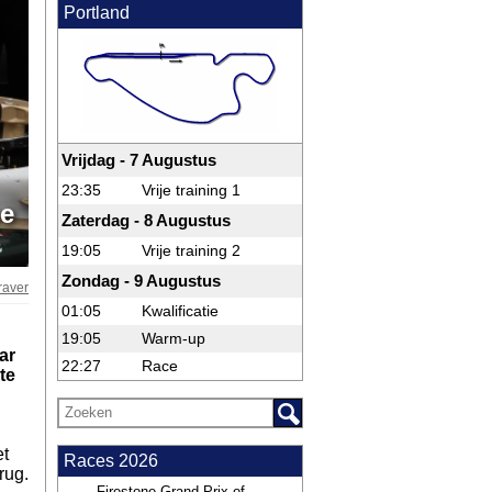
Portland
Vrijdag - 7 Augustus
23:35
Vrije training 1
ce
Zaterdag - 8 Augustus
19:05
Vrije training 2
Zondag - 9 Augustus
raver
01:05
Kwalificatie
19:05
Warm-up
ar
22:27
Race
te
et
Races 2026
rug.
Firestone Grand Prix of