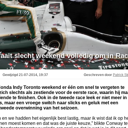
aait slecht weekend volledig om in Ra
Gewijzigd
21-07-2014, 19:37
Geschreven door
Patrick St
Honda Indy Toronto weekend er één om snel te vergeten te
ch slechts als zestiende voor de eerste race, waarin hij ma
iende te finishen. Ook in de tweede race leek er niet meer in 
ats, maar een vroege switch naar slicks en geluk met een
 tweede overwinning van het seizoen.
n we hadden het eigenlijk best lastig, maar ik wist dat ik op h
nen moest komen en dat was de juiste keuze,” blikte Conway te