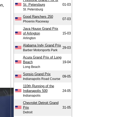
St. Petersburg
01-03
on,
St. Petersburg
Good Ranchers 250
07-03
Phoenix Raceway
Java House Grand Prix
of Arlington
15-03
Arlington
Alabama Indy Grand Prix
29-03
Barber Motorsports Park
Acura Grand Prix of Long
Beach
19-04
Long Beach
Sonsio Grand Prix
09-05
Indianapolis Road Course
110th Running of the
Indianapolis 500
24-05
Indianapolis
Chevrolet Detroit Grand
Prix
31-05
Detroit