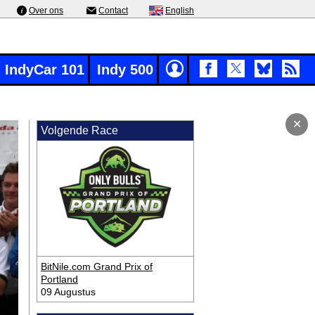
Over ons
Contact
English
IndyCar 101
Indy 500
✕
Volgende Race
BitNile.com Grand Prix of
Portland
09 Augustus