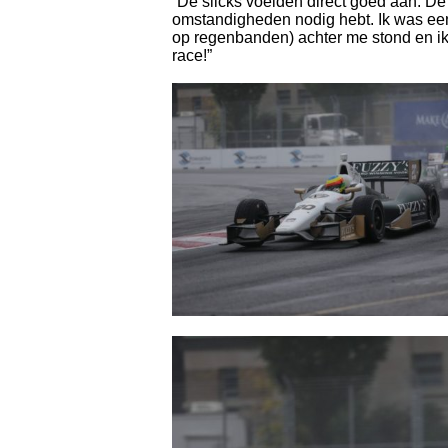
“De slicks voelden direct goed aan. De 
omstandigheden nodig hebt. Ik was een 
op regenbanden) achter me stond en ik
race!”