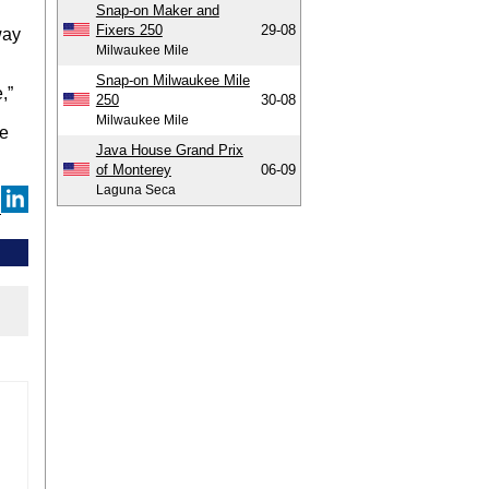
Snap-on Maker and
Fixers 250
29-08
way
Milwaukee Mile
Snap-on Milwaukee Mile
,”
250
30-08
Milwaukee Mile
te
Java House Grand Prix
of Monterey
06-09
Laguna Seca