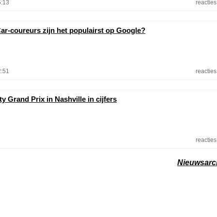
5:13
reacties
ar-coureurs zijn het populairst op Google?
2:51
reacties
y Grand Prix in Nashville in cijfers
reacties
Nieuwsarc