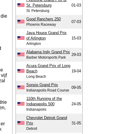
St. Petersburg
01-03
St. Petersburg
 die
Good Ranchers 250
07-03
Phoenix Raceway
Java House Grand Prix
of Arlington
15-03
Arlington
d
Alabama Indy Grand Prix
29-03
Barber Motorsports Park
Acura Grand Prix of Long
de
Beach
19-04
vijf
Long Beach
zal
Sonsio Grand Prix
09-05
Indianapolis Road Course
110th Running of the
drie
Indianapolis 500
24-05
en,
Indianapolis
Chevrolet Detroit Grand
Prix
31-05
 er
k
Detroit