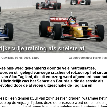
ijke vrije training als snelste af
Gewijzigd
03-06-2006, 18:09
Geschreven door
Haiko Be
ukee Mile werd gekenmerkt door de vele neutralisaties.
worden stil gelegd vanwege crashes of rotzooi op het circui
van Alex Tagliani, die uit voorzorg werd afgevoerd naar he
Uiteindelijk was het Sebastien Bourdais die de sessie als
gevolgd door de al vroeg uitgeschakelde Tagliani en
ies bij een temperatuur van zo?n zestien graden, waarmee het 
sie op de vrijdag. Tijdens deze oefensessie werd een snelste ti
en tijd tijd die al vroeg in de vrije training werd verbeterd doo