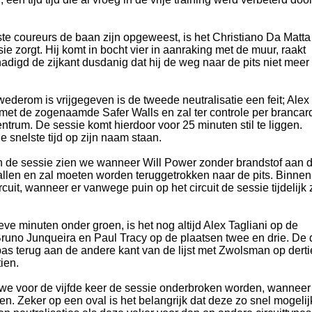
te coureurs de baan zijn opgeweest, is het Christiano Da Matta
ie zorgt. Hij komt in bocht vier in aanraking met de muur, raakt
chadigd de zijkant dusdanig dat hij de weg naar de pits niet meer
ederom is vrijgegeven is de tweede neutralisatie een feit; Alex
 met de zogenaamde Safer Walls en zal ter controle per brancar
rum. De sessie komt hierdoor voor 25 minuten stil te liggen.
 snelste tijd op zijn naam staan.
van de sessie zien we wanneer Will Power zonder brandstof aan 
 vallen en zal moeten worden teruggetrokken naar de pits. Binnen 
ircuit, wanneer er vanwege puin op het circuit de sessie tijdelijk 
eve minuten onder groen, is het nog altijd Alex Tagliani op de
 Bruno Junqueira en Paul Tracy op de plaatsen twee en drie. De 
as terug aan de andere kant van de lijst met Zwolsman op derti
tien.
n we voor de vijfde keer de sessie onderbroken worden, wanneer
en. Zeker op een oval is het belangrijk dat deze zo snel mogelij