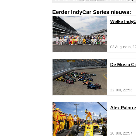
Eerder IndyCar Series nieuws:
Welke IndyC
03 Augustus, 2
De Music Cit
22 Juli, 22:53
Alex Palou z
20 Juli, 22:57