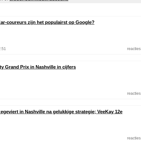
ar-coureurs zijn het populairst op Google?
2:51
reacties
y Grand Prix in Nashville in cijfers
reacties
egeviert in Nashville na gelukkige strategie; VeeKay 12e
reacties