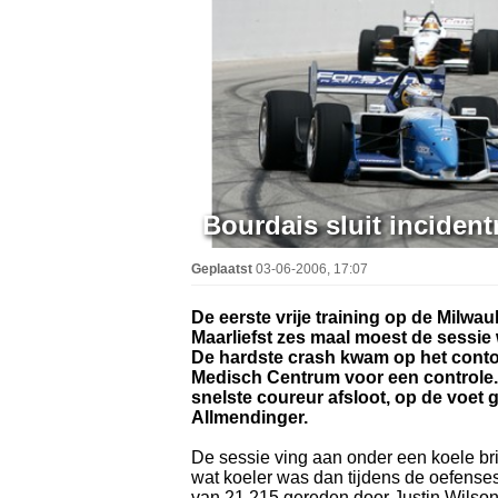
Bourdais sluit incidentr
Geplaatst
03-06-2006, 17:07
De eerste vrije training op de Milwa
Maarliefst zes maal moest de sessie 
De hardste crash kwam op het conto 
Medisch Centrum voor een controle. 
snelste coureur afsloot, op de voet 
Allmendinger.
De sessie ving aan onder een koele br
wat koeler was dan tijdens de oefenses
van 21.215 gereden door Justin Wilson, e