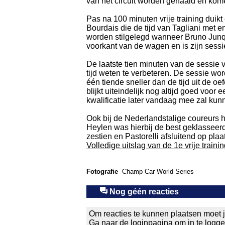
van het circuit worden gehaald en kome
Pas na 100 minuten vrije training duikt 
Bourdais die de tijd van Tagliani met 
worden stilgelegd wanneer Bruno Junque
voorkant van de wagen en is zijn sessie
De laatste tien minuten van de sessie ve
tijd weten te verbeteren. De sessie wor
één tiende sneller dan de tijd uit de oe
blijkt uiteindelijk nog altijd goed voor
kwalificatie later vandaag mee zal kun
Ook bij de Nederlandstalige coureurs
Heylen was hierbij de best geklasseer
zestien en Pastorelli afsluitend op plaa
Volledige uitslag van de 1e vrije train
Fotografie
Champ Car World Series
Nog géén reacties
Om reacties te kunnen plaatsen moet j
Ga naar de
loginpagina
om in te logg