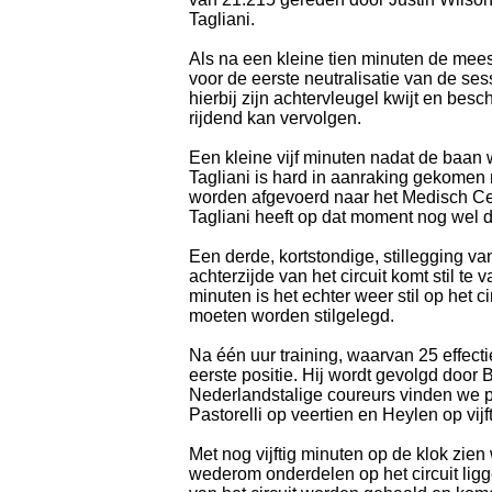
Tagliani.
Als na een kleine tien minuten de mees
voor de eerste neutralisatie van de sess
hierbij zijn achtervleugel kwijt en bes
rijdend kan vervolgen.
Een kleine vijf minuten nadat de baan w
Tagliani is hard in aanraking gekomen
worden afgevoerd naar het Medisch Cent
Tagliani heeft op dat moment nog wel de
Een derde, kortstondige, stillegging 
achterzijde van het circuit komt stil te
minuten is het echter weer stil op het c
moeten worden stilgelegd.
Na één uur training, waarvan 25 effecti
eerste positie. Hij wordt gevolgd door
Nederlandstalige coureurs vinden we p
Pastorelli op veertien en Heylen op vijf
Met nog vijftig minuten op de klok zie
wederom onderdelen op het circuit ligg