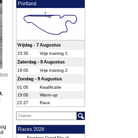
Portland
Vrijdag - 7 Augustus
23:35
Vrije training 1
Zaterdag - 8 Augustus
19:05
Vrije training 2
nthem
Zondag - 9 Augustus
01:05
Kwalificatie
t.
19:05
Warm-up
t
22:27
Race
nog
Races 2026
jd
r
Firestone Grand Prix of