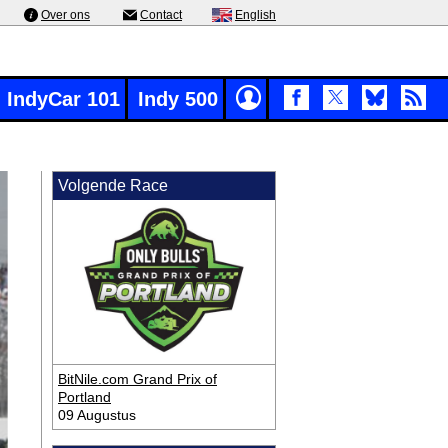
Over ons
Contact
English
IndyCar 101
Indy 500
Volgende Race
BitNile.com Grand Prix of
Portland
09 Augustus