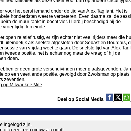
n neutralisaties als deze vaker voor dan op andere circuittypes
er voor het eerst iemand onder de tijd van Alex Tagliani. Het is
enkele honderdsten weet te verbeteren. Even daarna zal de sess
ira de muur raakt in bocht vier. Hierbij beschadigd hij de
 vroegtijdig ten einde.
rlopen relatief rustig, er zijn echter niet veel rijders meer die h
dt uiteindelijk als snelste afgesloten door Sebastien Bourdais, d
fensessie van vrijdag weet te gaan. De snelste tijd van Alex Tagl
 een tweede positie, het is echter nog maar de vraag of hij de
nen doen.
 hebben er geen grote verschuivingen meer plaatsgevonden. Jan
de op een veertiende positie, gevolgd door Zwolsman op plaats
ts zeventien.
ing op Milwaukee Mile
Deel op Social Media
e ingelogd zijn.
en of
creëer een nieuw account!