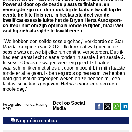
Power af door op de zesde plaats te finishen, en
vervolgde zijn run door ook bij de laatste twaalf bij de
eerste helft te finishen. In het laatste deel van de
kwalificatiesessie lukte het de Bryan Herta Autosport-
coureur niet om zijn optimale ronde te rijden, maar wel
wist hij zich als vijfde te kwalificeren.
"We hebben een solide sessie gehad," verklaarde de Star
Mazda-kampioen van 2012. "Ik denk dat wat goed in de
sessie was dat we bij elke run continu verbeterden. Dus ik
had een aantal echt cleane ronden in sessie 1 en sessie 2.
In sessie 3 was de wagen weer erg goed. Ik haalde
waarschijnlijk er niet alles uit door in bocht 1 in mijn laatste
ronde er af te gaan. Ik ben erg trots op het team, ze hebben
hard gepusht de afgelopen weken en ze hebben mij een
fantastische kans gegeven. Het was voor iedereen een
mooie dag."
Deel op Social
Fotografie
Honda Racing
Media
HPD
Nog géén reacties