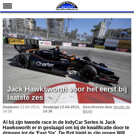
Nieuws
Kalender
Uitslagen
Standen
Coureurs
Teams
IndyCar 101
Indy 500
Jack Hawksworth voor het eerst bij
laatste zes
English
Geplaatst
13-04-2014,
Gewijzigd
13-04-2014,
Geschreven door
Wouter de
14:28
14:36
Bruijn
Al bij zijn tweede race in de IndyCar Series is Jack
Hawksworth er in geslaagd om bij de kwalificatie door te
dringen tot de 'Fast Six'. De Brit hield in zijn groep Will