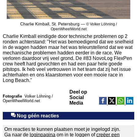
Charlie Kimball, St. Petersburg —
© Volker Löhning /
OpenWheelWorld.net
Charlie Kimball eindigde door technische problemen op 2
ronden achterstand: "Het was bemoedigend dat we snelheid
in de wagen hadden maar het was teleurstellend dat we wat
mechanische problemen hadden eerder in de race. We
verloren daardoor vrij veel grond. De #83 NovoLog FlexPen
crew heeft hard gevochten en had een paar hele goede
pitstops. Ik heb veel vertrouwen in het team dat zij het issue
achterhalen en ons klaarstomen voor een mooie race in
Long Beach."
Deel op
Fotografie
Volker Löhning /
Social
OpenWheelWorld.net
Media
Nog géén reacties
Om reacties te kunnen plaatsen moet je ingelogd zijn.
Ga naar de
loginpagina
om in te loggen of
creëer een