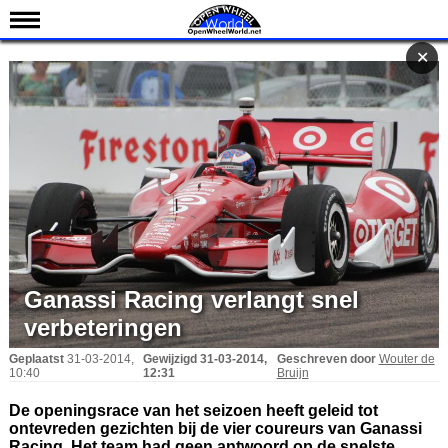
Nieuws
✕
✕
Kalender
Uitslagen
Standen
Coureurs
Teams
IndyCar 101
Indy 500
Ganassi Racing verlangt snel
English
verbeteringen
Geplaatst
31-03-2014,
Gewijzigd
31-03-2014,
Geschreven door
Wouter de
10:40
12:31
Bruijn
De openingsrace van het seizoen heeft geleid tot
ontevreden gezichten bij de vier coureurs van Ganassi
Racing. Het team had geen antwoord op de snelste