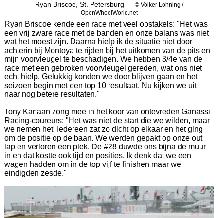
Ryan Briscoe, St. Petersburg —
© Volker Löhning /
OpenWheelWorld.net
Ryan Briscoe kende een race met veel obstakels: "Het was
een vrij zware race met de banden en onze balans was niet
wat het moest zijn. Daarna hielp ik de situatie niet door
achterin bij Montoya te rijden bij het uitkomen van de pits en
mijn voorvleugel te beschadigen. We hebben 3/4e van de
race met een gebroken voorvleugel gereden, wat ons niet
echt hielp. Gelukkig konden we door blijven gaan en het
seizoen begin met een top 10 resultaat. Nu kijken we uit
naar nog betere resultaten."
Tony Kanaan zong mee in het koor van ontevreden Ganassi
Racing-coureurs: "Het was niet de start die we wilden, maar
we nemen het. Iedereen zat zo dicht op elkaar en het ging
om de positie op de baan. We werden gepakt op onze out
lap en verloren een plek. De #28 duwde ons bijna de muur
in en dat kostte ook tijd en posities. Ik denk dat we een
wagen hadden om in de top vijf te finishen maar we
eindigden zesde."