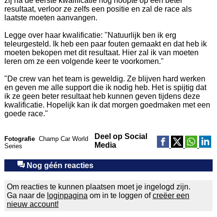
zij na de eerste kwalificatie nog hoopte op een beter
resultaat, verloor ze zelfs een positie en zal de race als
laatste moeten aanvangen.
Legge over haar kwalificatie: "Natuurlijk ben ik erg
teleurgesteld. Ik heb een paar fouten gemaakt en dat heb ik
moeten bekopen met dit resultaat. Hier zal ik van moeten
leren om ze een volgende keer te voorkomen."
"De crew van het team is geweldig. Ze blijven hard werken
en geven me alle support die ik nodig heb. Het is spijtig dat
ik ze geen beter resultaat heb kunnen geven tijdens deze
kwalificatie. Hopelijk kan ik dat morgen goedmaken met een
goede race."
Deel op Social
Fotografie
Champ Car World
Media
Series
Nog géén reacties
Om reacties te kunnen plaatsen moet je ingelogd zijn.
Ga naar de
loginpagina
om in te loggen of
creëer een
nieuw account!