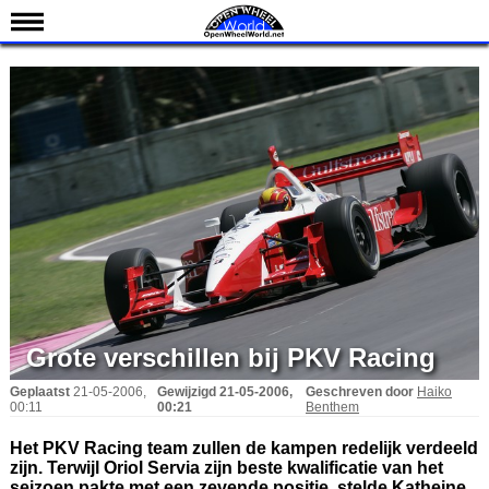
Nieuws
Kalender
Uitslagen
Standen
Coureurs
Teams
IndyCar 101
Indy 500
English
Grote verschillen bij PKV Racing
Geplaatst
21-05-2006,
Gewijzigd
21-05-2006,
Geschreven door
Haiko
00:11
00:21
Benthem
Het PKV Racing team zullen de kampen redelijk verdeeld
zijn. Terwijl Oriol Servia zijn beste kwalificatie van het
seizoen pakte met een zevende positie, stelde Katheine