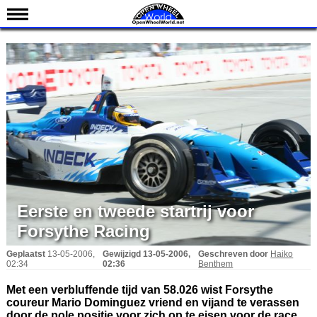
Nieuws
Kalender
Uitslagen
Standen
Coureurs
Teams
IndyCar 101
Indy 500
Eerste en tweede startrij voor
English
Forsythe Racing
Geplaatst
13-05-2006,
Gewijzigd
13-05-2006,
Geschreven door
Haiko
02:34
02:36
Benthem
Met een verbluffende tijd van 58.026 wist Forsythe
coureur Mario Dominguez vriend en vijand te verassen
door de pole positie voor zich op te eisen voor de race