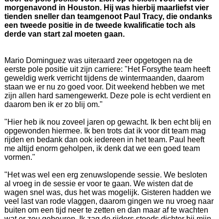
morgenavond in Houston. Hij was hierbij maarliefst vier
tienden sneller dan teamgenoot Paul Tracy, die ondanks
een tweede positie in de tweede kwalificatie toch als
derde van start zal moeten gaan.
Mario Dominguez was uiteraard zeer opgetogen na de
eerste pole positie uit zijn carriere: "Het Forsythe team heeft
geweldig werk verricht tijdens de wintermaanden, daarom
staan we er nu zo goed voor. Dit weekend hebben we met
zijn allen hard samengewerkt. Deze pole is echt verdient en
daarom ben ik er zo blij om."
"Hier heb ik nou zoveel jaren op gewacht. Ik ben echt blij en
opgewonden hiermee. Ik ben trots dat ik voor dit team mag
rijden en bedank dan ook iedereen in het team. Paul heeft
me altijd enorm geholpen, ik denk dat we een goed team
vormen."
"Het was wel een erg zenuwslopende sessie. We besloten
al vroeg in de sessie er voor te gaan. We wisten dat de
wagen snel was, dus het was mogelijk. Gisteren hadden we
veel last van rode vlaggen, daarom gingen we nu vroeg naar
buiten om een tijd neer te zetten en dan maar af te wachten
wat er zou gebeuren. Ik zag de rijders steeds dichter bij mijn