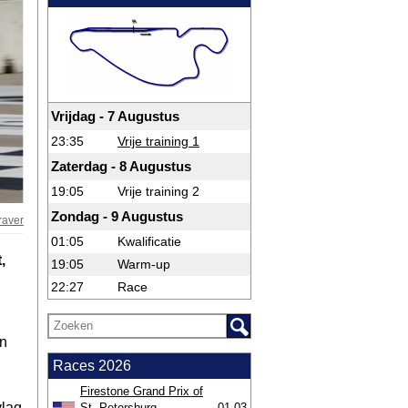
Vrijdag - 7 Augustus
23:35
Vrije training 1
Zaterdag - 8 Augustus
19:05
Vrije training 2
Zondag - 9 Augustus
raver
01:05
Kwalificatie
,
19:05
Warm-up
22:27
Race
en
Races 2026
Firestone Grand Prix of
vlag
St. Petersburg
01-03