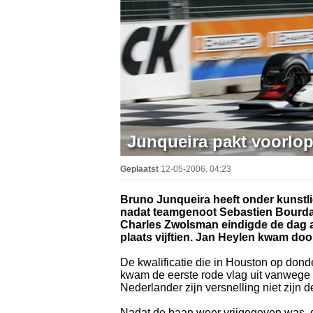
Junqueira pakt voorlop
Geplaatst
12-05-2006, 04:23
Bruno Junqueira heeft onder kunstlic
nadat teamgenoot Sebastien Bourdais
Charles Zwolsman eindigde de dag als
plaats vijftien. Jan Heylen kwam doo
De kwalificatie die in Houston op don
kwam de eerste rode vlag uit vanwege 
Nederlander zijn versnelling niet zijn d
Nadat de baan weer vrijgegeven was, du