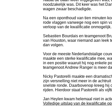
noodzakelijk was. Dit keer was het Dan 
wagen zwaar beschadigde.
Na een oponthoud van tien minuten kon
rode vlaggen vanwege nog een spin va
verloop van de kwalificatie onmogelijk.
Sebastien Bourdais en teamgenoot Bruno
van Houston, waar niemand aan leek te
dan volgen.
Voor de meeste Nederlandstalige coureu
maakte een sterke kwalificatie mee, waa
in een positie waaruit hij nog enkele 
teamgenoot Andrew Ranger is meer da
Nicky Pastorelli maakte een dramatisch
zijn versnelling niet meer in de achtru
snelste ronde. Daarbovenop kreeg hij o
rijden. Hierdoor staat Pastorelli als vi
Jan Heylen kwam helemaal niet in act
Volledige uitslag van de kwalificatie o