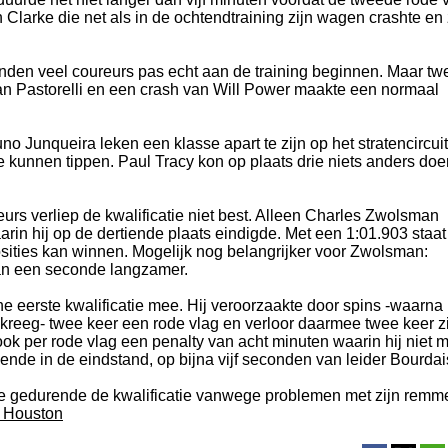
Clarke die net als in de ochtendtraining zijn wagen crashte en 
den veel coureurs pas echt aan de training beginnen. Maar tw
n Pastorelli en een crash van Will Power maakte een normaal
 Junqueira leken een klasse apart te zijn op het stratencircuit
 kunnen tippen. Paul Tracy kon op plaats drie niets anders doe
rs verliep de kwalificatie niet best. Alleen Charles Zwolsman
rin hij op de dertiende plaats eindigde. Met een 1:01.903 staat 
posities kan winnen. Mogelijk nog belangrijker voor Zwolsman:
n een seconde langzamer.
e eerste kwalificatie mee. Hij veroorzaakte door spins -waarna 
it kreeg- twee keer een rode vlag en verloor daarmee twee keer z
ok per rode vlag een penalty van acht minuten waarin hij niet 
jftiende in de eindstand, op bijna vijf seconden van leider Bourdai
ie gedurende de kwalificatie vanwege problemen met zijn remm
p Houston