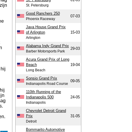
zijn
St. Petersburg
Good Ranchers 250
07-03
Phoenix Raceway
ee
Java House Grand Prix
of Arlington
15-03
Arlington
Alabama Indy Grand Prix
n
29-03
Barber Motorsports Park
Acura Grand Prix of Long
Beach
19-04
hij
Long Beach
Sonsio Grand Prix
09-05
Indianapolis Road Course
hij
110th Running of the
ijn
Indianapolis 500
24-05
mag
Indianapolis
s.
Chevrolet Detroit Grand
Prix
31-05
en.
Detroit
Bommarito Automotive