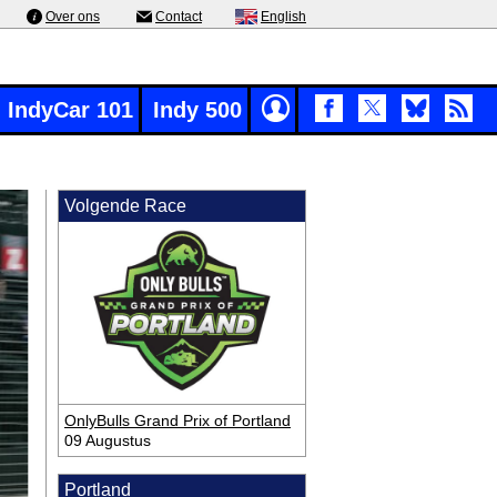
Over ons
Contact
English
IndyCar 101
Indy 500
Volgende Race
OnlyBulls Grand Prix of Portland
09 Augustus
Portland