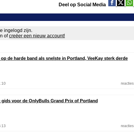
Deel op Social Media
e ingelogd zijn.
en of
creëer een nieuw account!
 op de harde band als snelste in Portland, VeeKay sterk derde
1:10
reacties
e gids voor de OnlyBulls Grand Prix of Portland
5:13
reacties