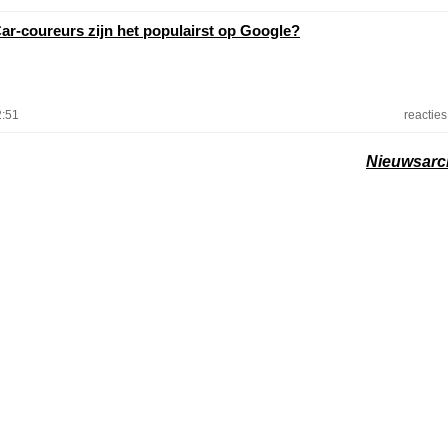
ar-coureurs zijn het populairst op Google?
2:51
reacties
Nieuwsarc