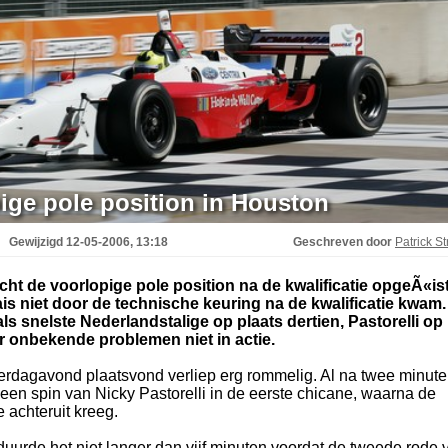
ige pole position in Houston
Gewijzigd
12-05-2006, 13:18
Geschreven door
Patrick St
ht de voorlopige pole position na de kwalificatie opgeÃ«ist
 niet door de technische keuring na de kwalificatie kwam.
 snelste Nederlandstalige op plaats dertien, Pastorelli op
r onbekende problemen niet in actie.
derdagavond plaatsvond verliep erg rommelig. Al na twee minut
een spin van Nicky Pastorelli in de eerste chicane, waarna de
e achteruit kreeg.
urde het niet langer dan vijf minuten voordat de tweede rode 