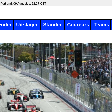
 Portland
, 09 Augustus, 22:27 CET
ender
Uitslagen
Standen
Coureurs
Teams