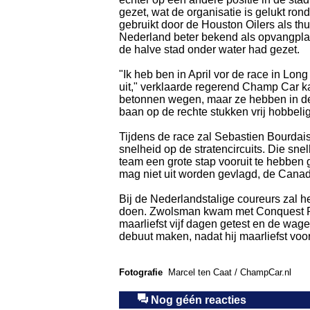
gezet, wat de organisatie is gelukt r
gebruikt door de Houston Oilers als th
Nederland beter bekend als opvangpla
de halve stad onder water had gezet.
"Ik heb ben in April vor de race in Lo
uit," verklaarde regerend Champ Car kam
betonnen wegen, maar ze hebben in de 
baan op de rechte stukken vrij hobbelig
Tijdens de race zal Sebastien Bourda
snelheid op de stratencircuits. Die sne
team een grote stap vooruit te hebben 
mag niet uit worden gevlagd, de Canade
Bij de Nederlandstalige coureurs zal 
doen. Zwolsman kwam met Conquest Raci
maarliefst vijf dagen getest en de wage
debuut maken, nadat hij maarliefst voor
Fotografie
Marcel ten Caat / ChampCar.nl
Nog géén reacties