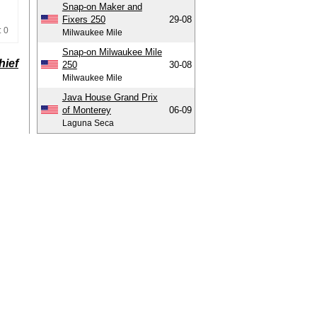
Snap-on Maker and
Fixers 250
29-08
: 0
Milwaukee Mile
Snap-on Milwaukee Mile
hief
250
30-08
Milwaukee Mile
Java House Grand Prix
of Monterey
06-09
Laguna Seca