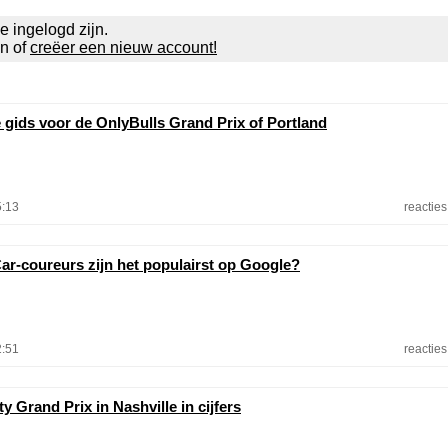
e ingelogd zijn.
en of
creëer een nieuw account!
e gids voor de OnlyBulls Grand Prix of Portland
5:13
reacties
ar-coureurs zijn het populairst op Google?
2:51
reacties
y Grand Prix in Nashville in cijfers