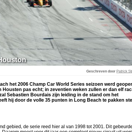
 Houston
Geschreven door
Patrick St
each het 2006 Champ Car World Series seizoen werd geope
 Housten pas echt; in zeventien weken zullen er dan elf ra
al Sebastien Bourdais zijn leiding in de stand om het
t hij door de volle 35 punten in Long Beach te pakken st
 gebied, de serie reed hier al van 1998 tot 2001. Dit gebeurd
d. Daarom moest voor dit jaar een compleet nieuw circuit uit wor