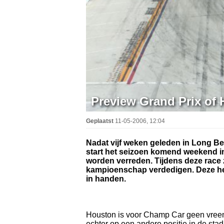
Preview Grand Prix of
Geplaatst
11-05-2006, 12:04
Nadat vijf weken geleden in Long B
start het seizoen komend weekend in
worden verreden. Tijdens deze race z
kampioenschap verdedigen. Deze heef
in handen.
Houston is voor Champ Car geen vreemd
echter op een andere positie in de sta