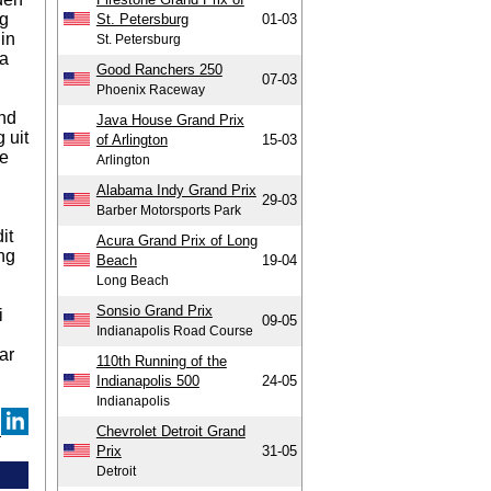
ng
St. Petersburg
01-03
in
St. Petersburg
na
Good Ranchers 250
07-03
Phoenix Raceway
end
Java House Grand Prix
 uit
of Arlington
15-03
de
Arlington
Alabama Indy Grand Prix
29-03
Barber Motorsports Park
it
Acura Grand Prix of Long
ng
Beach
19-04
Long Beach
Sonsio Grand Prix
i
09-05
Indianapolis Road Course
ar
110th Running of the
Indianapolis 500
24-05
Indianapolis
Chevrolet Detroit Grand
Prix
31-05
Detroit