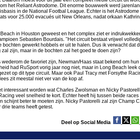
ondom het Reliant Astrodome. Dit enorme bouwwerk werd jarenla
uisbasis in de National Footbal League. Echter is het Astrodome 
ats voor 25.000 evacués uit New Orleans, nadat orkaan Kathri
ng Beach in Houston geweest en het complex ziet er indrukwekk
pioen Sebastien Bourdais. "Het circuit bestaat vrijwel volledig
bochten gewerkt hobbels er uit te halen. Dus ik verwacht dat 
 zal zijn, maar in de bochten zal het goed te doen zijn?
is wederom de favoriet zijn, Newman/Haas staat bekend om hun
lheid had RuSport vorig jaar nog niet, maar in Long Beach leek d
gezet op dit type circuit. Maar ook Paul Tracy met Forsythe Raci
es zit meestal niet ver van de kop af.
het interessant worden wat Charles Zwolsman en Nicky Pastorell
ng veel snelheid te kort. Echter heeft hij tussen beide races
n schijnt beter te moeten zijn. Nicky Pastorelli zal zijn Champ C
 drie teams heeft getest.
Deel op Social Media