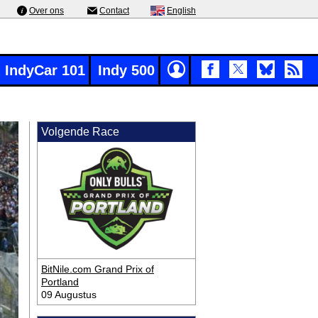
Over ons
Contact
English
IndyCar 101
Indy 500
Volgende Race
BitNile.com Grand Prix of
Portland
09 Augustus