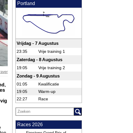
Portland
Vrijdag - 7 Augustus
23:35
Vrije training 1
Zaterdag - 8 Augustus
19:05
Vrije training 2
raver
Zondag - 9 Augustus
01:05
Kwalificatie
nd,
ces
19:05
Warm-up
22:27
Race
evig
Races 2026
e
den
Firestone Grand Prix of