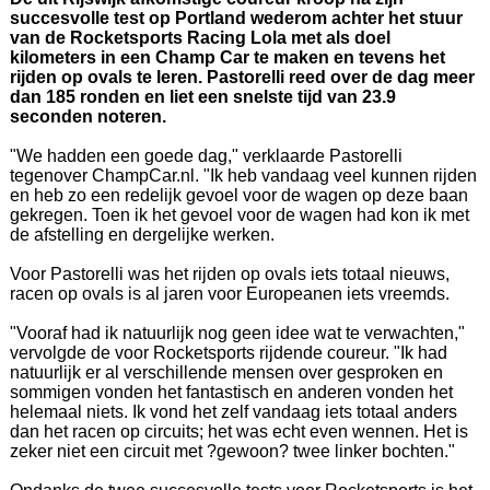
succesvolle test op Portland wederom achter het stuur
van de Rocketsports Racing Lola met als doel
kilometers in een Champ Car te maken en tevens het
rijden op ovals te leren. Pastorelli reed over de dag meer
dan 185 ronden en liet een snelste tijd van 23.9
seconden noteren.
"We hadden een goede dag," verklaarde Pastorelli
tegenover ChampCar.nl. "Ik heb vandaag veel kunnen rijden
en heb zo een redelijk gevoel voor de wagen op deze baan
gekregen. Toen ik het gevoel voor de wagen had kon ik met
de afstelling en dergelijke werken.
Voor Pastorelli was het rijden op ovals iets totaal nieuws,
racen op ovals is al jaren voor Europeanen iets vreemds.
"Vooraf had ik natuurlijk nog geen idee wat te verwachten,"
vervolgde de voor Rocketsports rijdende coureur. "Ik had
natuurlijk er al verschillende mensen over gesproken en
sommigen vonden het fantastisch en anderen vonden het
helemaal niets. Ik vond het zelf vandaag iets totaal anders
dan het racen op circuits; het was echt even wennen. Het is
zeker niet een circuit met ?gewoon? twee linker bochten."