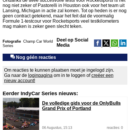
Ondanks de twee succesvolle tests voor Rocketsports is het
nog niet zeker of Pastorelli in Houston ook voor het team uit
Lansing, Michigan in actie zal komen. Tot op heden is er nog
geen contract getekend, maar het feit dat de voormalig
Formule 1-testcour voor Rocketsports veel testkilometers
mag maken is zeker geen slecht teken.
Deel op Social
Fotografie
Champ Car World
Media
Series
Nog géén reacties
Om reacties te kunnen plaatsen moet je ingelogd zijn.
Ga naar de
loginpagina
om in te loggen of
creëer een
nieuw account!
Eerder IndyCar Series nieuws:
De volledige gids voor de OnlyBulls
Grand Prix of Portland
06 Augustus, 15:13
reacties: 0