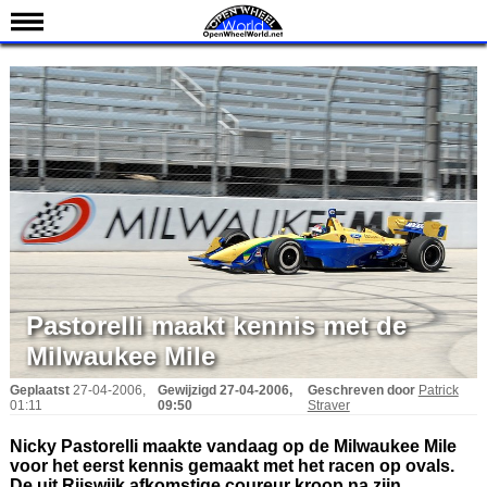
Nieuws
Kalender
Uitslagen
Standen
Coureurs
Teams
IndyCar 101
Indy 500
Pastorelli maakt kennis met de
English
Milwaukee Mile
Geplaatst
27-04-2006,
Gewijzigd
27-04-2006,
Geschreven door
Patrick
01:11
09:50
Straver
Nicky Pastorelli maakte vandaag op de Milwaukee Mile
voor het eerst kennis gemaakt met het racen op ovals.
De uit Rijswijk afkomstige coureur kroop na zijn