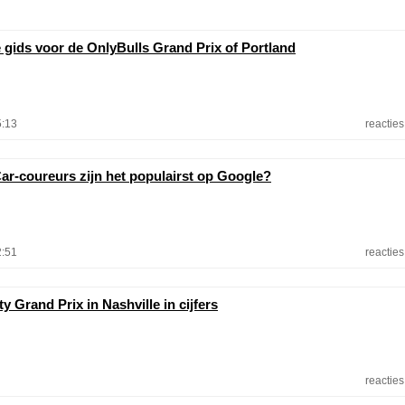
e gids voor de OnlyBulls Grand Prix of Portland
5:13
reacties
ar-coureurs zijn het populairst op Google?
2:51
reacties
y Grand Prix in Nashville in cijfers
reacties