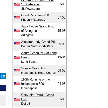
St. Petersburg
01-03
St. Petersburg
Good Ranchers 250
07-03
Phoenix Raceway
Java House Grand Prix
of Arlington
15-03
Arlington
Alabama Indy Grand Prix
29-03
Barber Motorsports Park
Acura Grand Prix of Long
Beach
19-04
Long Beach
Sonsio Grand Prix
09-05
Indianapolis Road Course
110th Running of the
Indianapolis 500
24-05
Indianapolis
Chevrolet Detroit Grand
Prix
31-05
Detroit