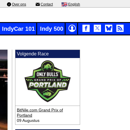
Over ons
Contact
English
IndyCar 101
Indy 500
Volgende Race
BitNile.com Grand Prix of
Portland
09 Augustus