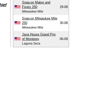
Snap-on Maker and
hief
Fixers 250
29-08
Milwaukee Mile
Snap-on Milwaukee Mile
250
30-08
Milwaukee Mile
Java House Grand Prix
of Monterey
06-09
Laguna Seca