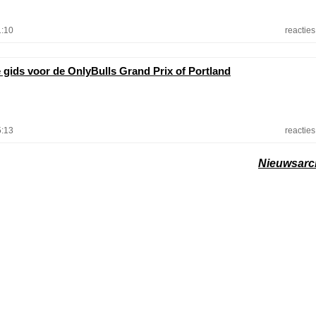
1:10
reacties
e gids voor de OnlyBulls Grand Prix of Portland
5:13
reacties
Nieuwsarc