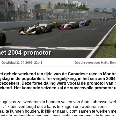
met 2004 promotor
Gewijzigd
11-04-2006, 23:41
Geschreven door
Haiko Be
et gehele weekend ten tijde van de Canadese race in Montr
ag in de populariteit. Ter vergelijking, in het seizoen 2004
bezoekers. Deze forse daling werd vooral de promotor van 
kend. Het komende seizoen zal de succesvolle promotor u
augustus zal wederom in handen vallen van Alan Labrosse, we
er: "Ik ben verheugd deze kans te krijgen om wederom een
eal te kunnen houden. Ik kijk er naar uit om samen te werken me
nt om zodoende weer een spectaculair programma te kunnen