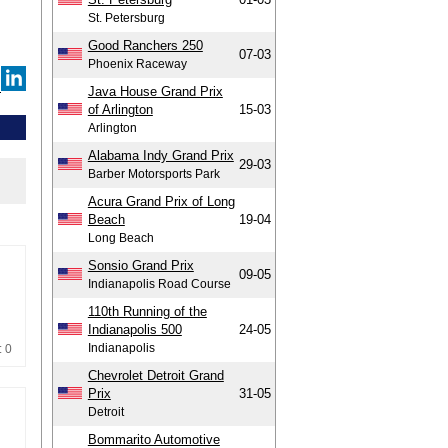
St. Petersburg
Good Ranchers 250
07-03
Phoenix Raceway
Java House Grand Prix
of Arlington
15-03
Arlington
Alabama Indy Grand Prix
29-03
Barber Motorsports Park
Acura Grand Prix of Long
Beach
19-04
Long Beach
Sonsio Grand Prix
09-05
Indianapolis Road Course
110th Running of the
Indianapolis 500
24-05
Indianapolis
: 0
Chevrolet Detroit Grand
Prix
31-05
Detroit
Bommarito Automotive