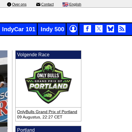
Over ons
Contact
English
IndyCar 101
Indy 500
Volgende Race
OnlyBulls Grand Prix of Portland
09 Augustus, 22:27 CET
Portland