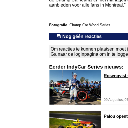
aanbieden voor alle fans in Montreal."
Fotografie
Champ Car World Series
Nog géén reacties
Om reacties te kunnen plaatsen moet j
Ga naar de
loginpagina
om in te logg
Eerder IndyCar Series nieuws:
Rosenqvist v
09 Augustus, 0
Palou opent