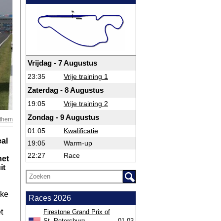
Vrijdag - 7 Augustus
23:35
Vrije training 1
Zaterdag - 8 Augustus
19:05
Vrije training 2
Zondag - 9 Augustus
nthem
01:05
Kwalificatie
eal
19:05
Warm-up
22:27
Race
het
it
lke
Races 2026
t
Firestone Grand Prix of
St. Petersburg
01-03