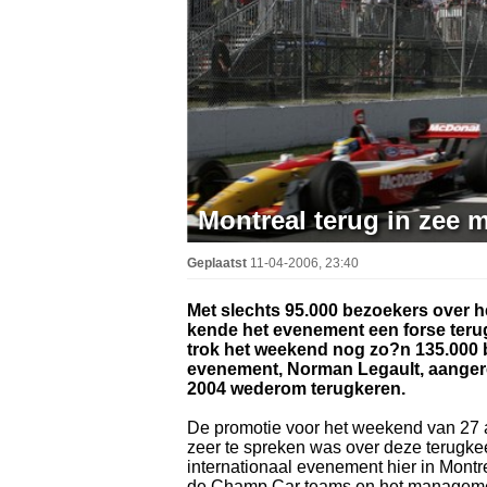
Montreal terug in zee 
Geplaatst
11-04-2006, 23:40
Met slechts 95.000 bezoekers over h
kende het evenement een forse terugsl
trok het weekend nog zo?n 135.000 
evenement, Norman Legault, aangere
2004 wederom terugkeren.
De promotie voor het weekend van 27 
zeer te spreken was over deze terugke
internationaal evenement hier in Montr
de Champ Car teams en het manageme