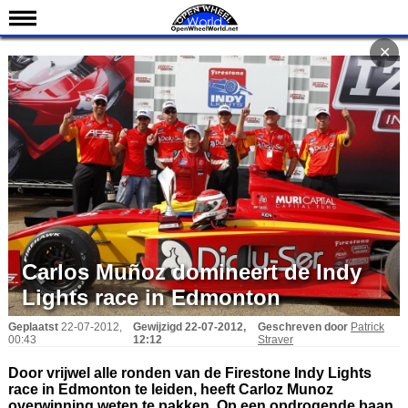
Nieuws
✕
Kalender
Uitslagen
Standen
Coureurs
Teams
IndyCar 101
Indy 500
Carlos Muñoz domineert de Indy
English
Lights race in Edmonton
Geplaatst
22-07-2012,
Gewijzigd
22-07-2012,
Geschreven door
Patrick
00:43
12:12
Straver
Door vrijwel alle ronden van de Firestone Indy Lights
race in Edmonton te leiden, heeft Carloz Munoz
overwinning weten te pakken. Op een opdrogende baan