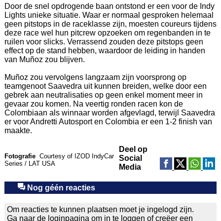
Door de snel opdrogende baan ontstond er een voor de Indy
Lights unieke situatie. Waar er normaal gesproken helemaal
geen pitstops in de raceklasse zijn, moesten coureurs tijdens
deze race wel hun pitcrew opzoeken om regenbanden in te
ruilen voor slicks. Verrassend zouden deze pitstops geen
effect op de stand hebben, waardoor de leiding in handen
van Muñoz zou blijven.
Muñoz zou vervolgens langzaam zijn voorsprong op
teamgenoot Saavedra uit kunnen breiden, welke door een
gebrek aan neutralisaties op geen enkel moment meer in
gevaar zou komen. Na veertig ronden racen kon de
Colombiaan als winnaar worden afgevlagd, terwijl Saavedra
er voor Andretti Autosport en Colombia er een 1-2 finish van
maakte.
Deel op
Fotografie
Courtesy of IZOD IndyCar
Social
Series / LAT USA
Media
Nog géén reacties
Om reacties te kunnen plaatsen moet je ingelogd zijn.
Ga naar de
loginpagina
om in te loggen of
creëer een