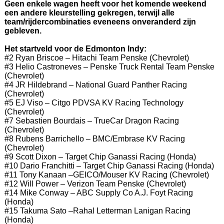
Geen enkele wagen heeft voor het komende weekend
een andere kleurstelling gekregen, terwijl alle
team/rijdercombinaties eveneens onveranderd zijn
gebleven.
Het startveld voor de Edmonton Indy:
#2 Ryan Briscoe – Hitachi Team Penske (Chevrolet)
#3 Helio Castroneves – Penske Truck Rental Team Penske
(Chevrolet)
#4 JR Hildebrand – National Guard Panther Racing
(Chevrolet)
#5 EJ Viso – Citgo PDVSA KV Racing Technology
(Chevrolet)
#7 Sebastien Bourdais – TrueCar Dragon Racing
(Chevrolet)
#8 Rubens Barrichello – BMC/Embrase KV Racing
(Chevrolet)
#9 Scott Dixon – Target Chip Ganassi Racing (Honda)
#10 Dario Franchitti – Target Chip Ganassi Racing (Honda)
#11 Tony Kanaan –GEICO/Mouser KV Racing (Chevrolet)
#12 Will Power – Verizon Team Penske (Chevrolet)
#14 Mike Conway – ABC Supply Co A.J. Foyt Racing
(Honda)
#15 Takuma Sato –Rahal Letterman Lanigan Racing
(Honda)