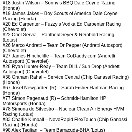
#18 Justin Wilson – Sonny’s BBQ Dale Coyne Racing
(Honda)
#19 James Jakes – Boy Scouts of America Dale Coyne
Racing (Honda)
#20 Ed Carpenter – Fuzzy’s Vodka Ed Carpenter Racing
(Chevrolet)
#22 Oriol Servia – Panther/Dreyer & Reinbold Racing
(Lotus)
#26 Marco Andretti – Team Dr Pepper (Andretti Autosport)
(Chevrolet)
#27 James Hinchcliffe – Team GoDaddy.com (Andretti
Autosport) (Chevrolet)
#28 Ryan Hunter-Reay – Team DHL / Sun Drop (Andretti
Autosport) (Chevrolet)
#38 Graham Rahal – Service Central (Chip Ganassi Racing)
(Honda)
#67 Josef Newgarden (R) – Sarah Fisher Hartman Racing
(Honda)
#77 Simon Pagenaud (R) – Schmidt-Hamilton HP
Motorsports (Honda)
#78 Simona de Silvestro – Nuclear Clean Air Energy HVM
Racing (Lotus)
#83 Charlie Kimball – NovoRapid FlexTouch (Chip Ganassi
Racing) (Honda)
#98 Alex Tagliani – Team Barracuda-BHA (Lotus)