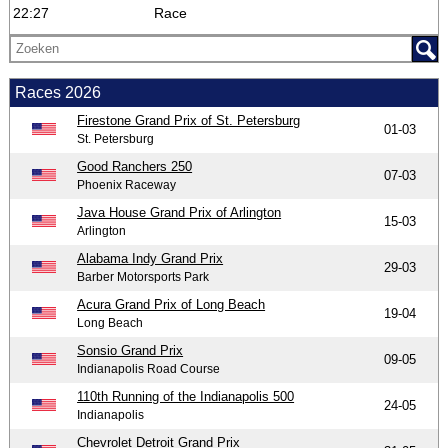
22:27
Race
Races 2026
Firestone Grand Prix of St. Petersburg
01-03
St. Petersburg
Good Ranchers 250
07-03
Phoenix Raceway
Java House Grand Prix of Arlington
15-03
Arlington
Alabama Indy Grand Prix
29-03
Barber Motorsports Park
Acura Grand Prix of Long Beach
19-04
Long Beach
Sonsio Grand Prix
09-05
Indianapolis Road Course
110th Running of the Indianapolis 500
24-05
Indianapolis
Chevrolet Detroit Grand Prix