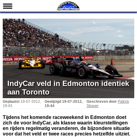
Nieuws
Kalender
Uitslagen
Standen
Coureurs
Teams
IndyCar 101
IndyCar veld in Edmonton identiek
Indy 500
aan Toronto
English
Geplaatst
19-07-2012,
Gewijzigd
19-07-2012,
Geschreven door
Patrick
19:43
19:44
Straver
Tijdens het komende raceweekend in Edmonton doet
zich de voor IndyCar, als klasse waarin kleurstellingen
en rijders regelmatig veranderen, de bijzondere situatie
voor dat het veld er twee races precies hetzelfde uitziet.