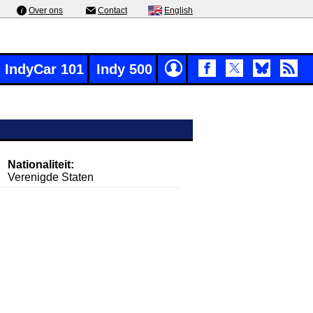
Over ons
Contact
English
IndyCar 101
Indy 500
Nationaliteit:
Verenigde Staten