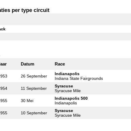
ties per type circuit
ack
s
Jaar
Datum
Race
Indianapolis
1953
26 September
Indiana State Fairgrounds
Syracuse
1954
11 September
Syracuse Mile
Indianapolis 500
1955
30 Mei
Indianapolis
Syracuse
1955
10 September
Syracuse Mile