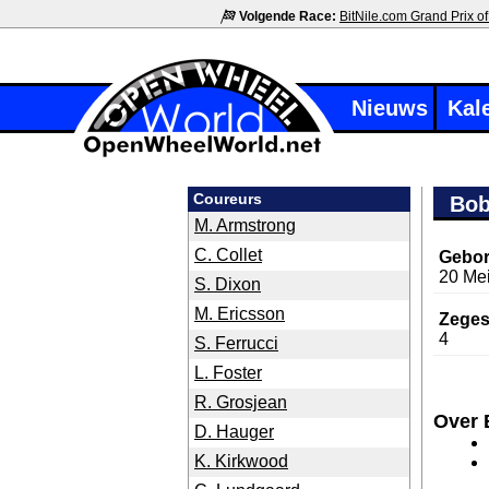
Volgende Race:
BitNile.com Grand Prix of
Nieuws
Kal
Coureurs
Bob
M. Armstrong
C. Collet
Gebor
20 Me
S. Dixon
M. Ericsson
Zeges
4
S. Ferrucci
L. Foster
R. Grosjean
Over 
D. Hauger
K. Kirkwood