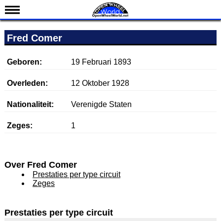
Nieuws
Fred Comer
Kalender
Uitslagen
Geboren:
19 Februari 1893
Standen
Overleden:
12 Oktober 1928
Coureurs
Nationaliteit:
Verenigde Staten
Teams
Zeges:
1
IndyCar 101
Indy 500
English
Over Fred Comer
Prestaties per type circuit
Zeges
Prestaties per type circuit