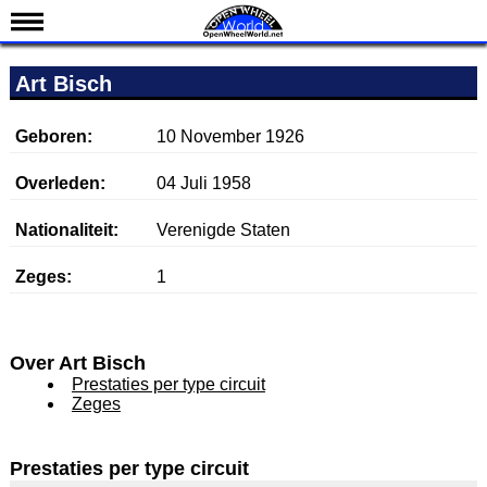
Nieuws
Art Bisch
Kalender
Uitslagen
Geboren:
10 November 1926
Standen
Overleden:
04 Juli 1958
Coureurs
Nationaliteit:
Verenigde Staten
Teams
Zeges:
1
IndyCar 101
Indy 500
English
Over Art Bisch
Prestaties per type circuit
Zeges
Prestaties per type circuit